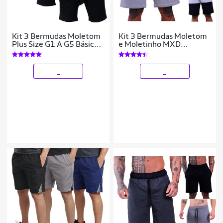
Kit 3 Bermudas Moletom
Kit 3 Bermudas Moletom
Plus Size G1 A G5 Básica
e Moletinho MXD
Bolsos Academia
Conceito Cores Diversas
Opções Básica Para o Dia
_
_