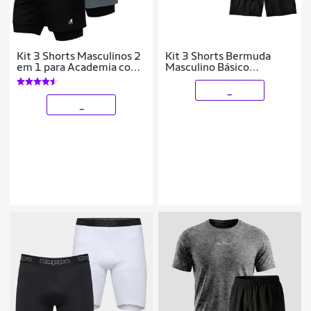
Kit 3 Shorts Masculinos 2
Kit 3 Shorts Bermuda
em 1 para Academia com
Masculino Básico
Estampa Esportiva
Mauricinho Tactel
Corrida
_
_