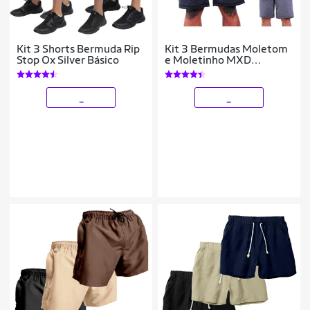
Kit 3 Shorts Bermuda Rip
Kit 3 Bermudas Moletom
Stop Ox Silver Básico
e Moletinho MXD
Conceito Cores Diversas
Opções Básica Para o Dia
_
_