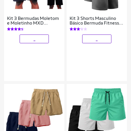
Kit 3 Bermudas Moletom
Kit 3 Shorts Masculino
e Moletinho MXD
Básico Bermuda Fitness
Conceito Cores Diversas
Para Treino Academia
Opções Básica Para o Dia
Corrida
_
_