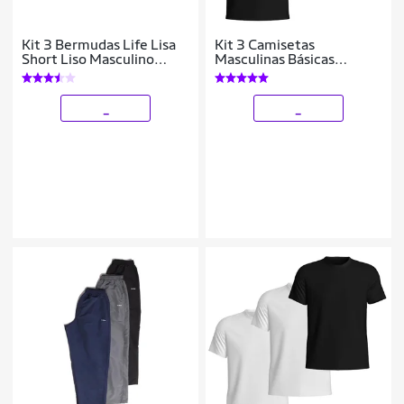
Kit 3 Bermudas Life Lisa
Kit 3 Camisetas
Short Liso Masculino
Masculinas Básicas
Básico Mauricinho Tactel
Algodão Manga Curta
- Branco+Preto
Confortáveis Dia a Dia
_
_