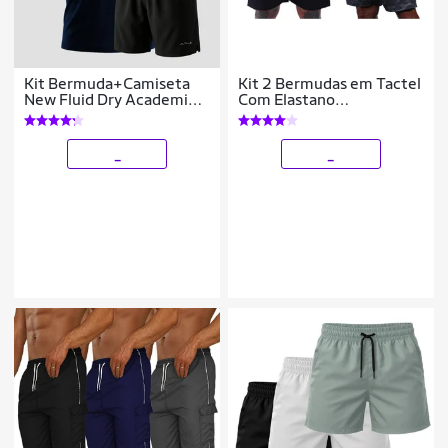
Kit Bermuda+Camiseta
Kit 2 Bermudas em Tactel
New Fluid Dry Academia
Com Elastano
Alpha
MXDConceito Com
Bolsos
_
_