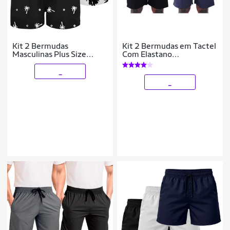
Kit 2 Bermudas
Kit 2 Bermudas em Tactel
Masculinas Plus Size
Com Elastano
Estampadas Tactel Leve
MXDConceito Com
Secagem Rápida Treino
Bolsos
_
Conforto
_