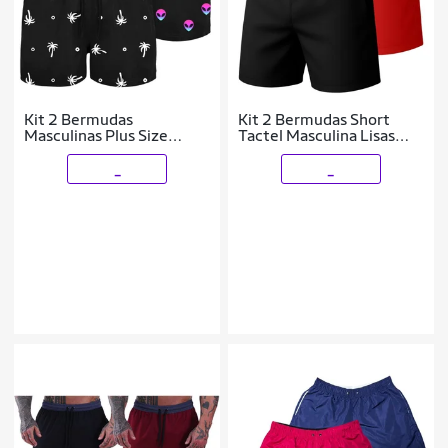
Kit 2 Bermudas
Kit 2 Bermudas Short
Masculinas Plus Size
Tactel Masculina Lisas
Estampadas Tactel Leve
com Bolsos e Ajuste na
Secagem Rápida Treino
Cintura
_
_
Conforto