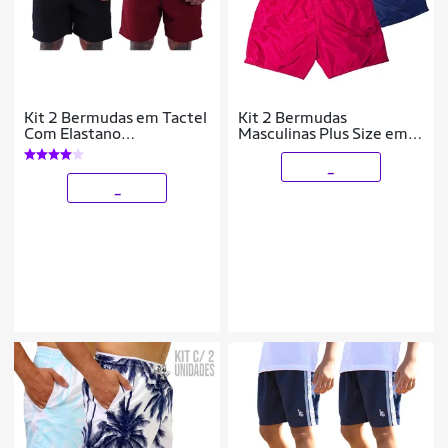
Kit 2 Bermudas em Tactel
Kit 2 Bermudas
Com Elastano
Masculinas Plus Size em
MXDConceito Com
Tactel com Conforto e
Bolsos
Funcionalidade
_
_