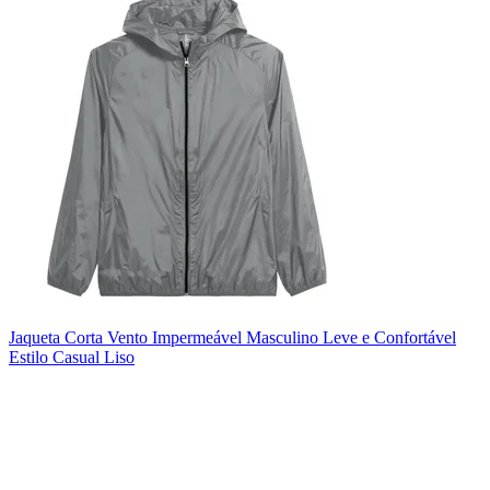
Jaqueta Corta Vento Impermeável Masculino Leve e Confortável
Estilo Casual Liso