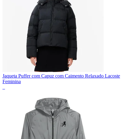
Jaqueta Puffer com Capuz com Caimento Relaxado Lacoste
Feminina
_