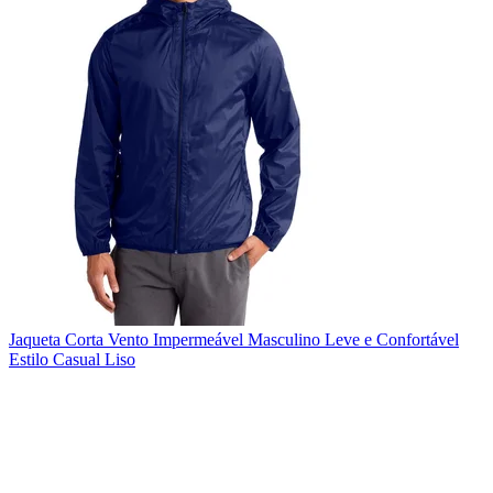
Jaqueta Corta Vento Impermeável Masculino Leve e Confortável
Estilo Casual Liso