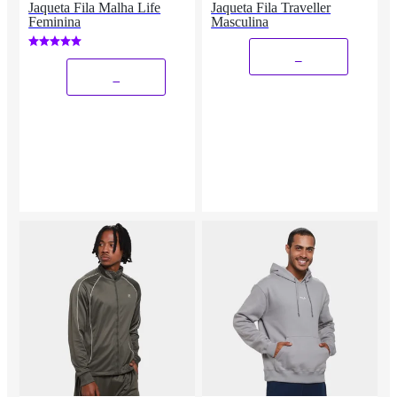
Jaqueta Fila Malha Life
Jaqueta Fila Traveller
Feminina
Masculina
_
_