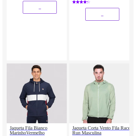
_
_
Jaqueta Fila Bianco
Jaqueta Corta Vento Fila Racer
MarinhoVermelho
Run Masculina