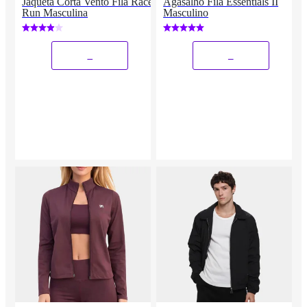
Jaqueta Corta Vento Fila Racer
Agasalho Fila Essentials II
Run Masculina
Masculino
_
_