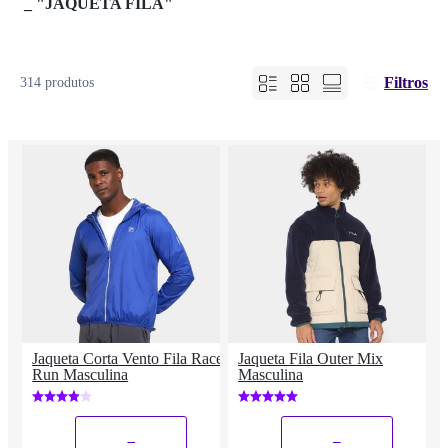
_
"JAQUETA FILA"
Filtros
314 produtos
Jaqueta Corta Vento Fila Racer
Jaqueta Fila Outer Mix
Run Masculina
Masculina
_
_