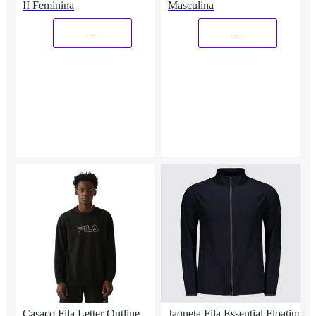
II Feminina
Masculina
_
_
Casaco Fila Letter Outline
Jaqueta Fila Essential Floating