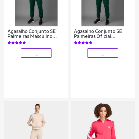
Agasalho Conjunto SE
Agasalho Conjunto SE
Palmeiras Masculino
Palmeiras Oficial
Oficial Esportivo
Masculino Premium
Premium Academia
Jaqueta + Calça Esportivo
Casual Bordado
_
_