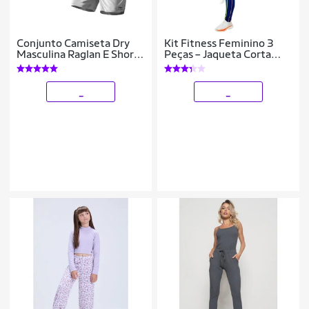
Conjunto Camiseta Dry
Kit Fitness Feminino 3
Masculina Raglan E Short
Peças – Jaqueta Corta
Mauricinho Academia
Vento + Legging + Top
Verão Praia Básico
Tamanho:M;Cor:;Gênero:Fem
_
_