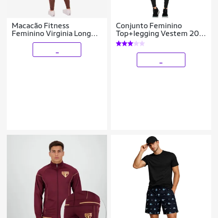
Macacão Fitness
Conjunto Feminino
Feminino Virginia Longo
Top+legging Vestem 205
Canelado Costas Nuas
Azul Marinho
Sem Bojo Academia
_
_