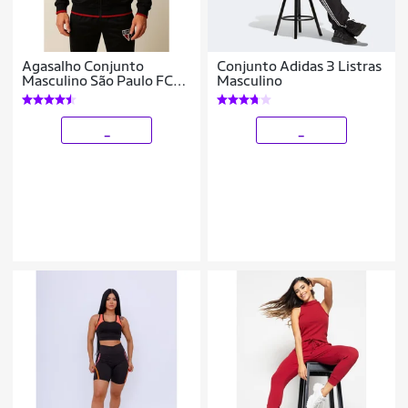
Agasalho Conjunto
Conjunto Adidas 3 Listras
Masculino São Paulo FC
Masculino
Oficial Licenciado SPR
Com Escudo Emblema
Logo Bordado
_
_