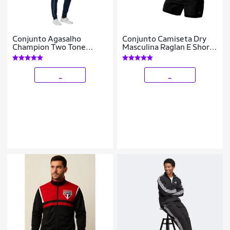
Conjunto Agasalho
Conjunto Camiseta Dry
Champion Two Tone
Masculina Raglan E Short
Outline Preto Masculino
Mauricinho Academia
Verão Praia Básico
_
_