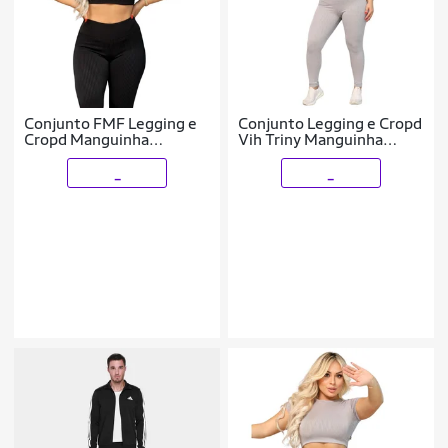
Conjunto FMF Legging e
Conjunto Legging e Cropd
Cropd Manguinha
Vih Triny Manguinha
Canelado Poliéster Moda
Canelado Poliéster Moda
Fitness Academia Preto
Fitness Academia Cinza
_
_