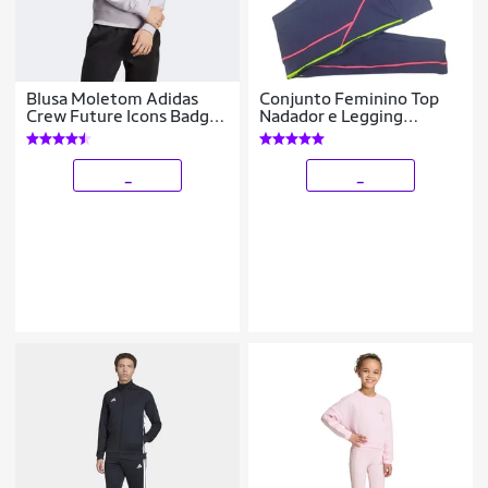
Blusa Moletom Adidas
Conjunto Feminino Top
Crew Future Icons Badge
Nadador e Legging
Of Sport Masculino
Cintura Alta
Tamanho:G;Genero:Feminino
_
_