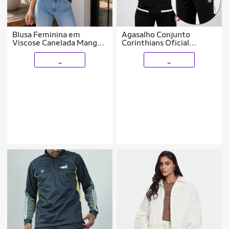
Blusa Feminina em
Agasalho Conjunto
Viscose Canelada Manga
Corinthians Oficial
Curta Decote V com
Masculino Timão SCCP
Franzido Habana
Trilobal Licenciado com
_
_
Escudo Bordado