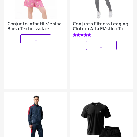
Conjunto Infantil Menina
Conjunto Fitness Legging
Blusa Texturizada e
Cintura Alta Elástico Top
Shorts Estampado em
Decote Feminino
Poliéster 4YOU- Cativa
_
_