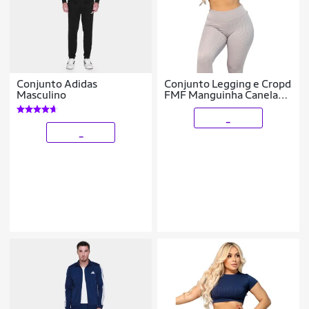
Conjunto Adidas
Conjunto Legging e Cropd
Masculino
FMF Manguinha Canelado
Poliéster Moda Fitness
Academia Cinza
_
_