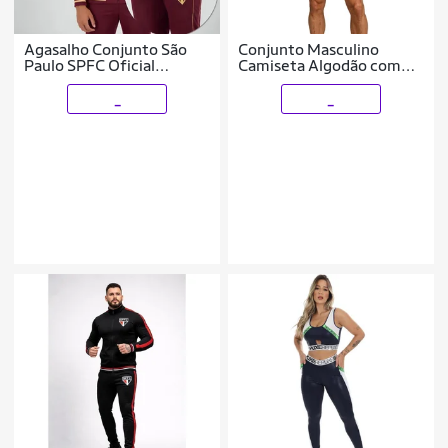
Agasalho Conjunto São
Conjunto Masculino
Paulo SPFC Oficial
Camiseta Algodão com
Masculino Premium
Bermuda Estampada e
Escudo Emborrachado
Boné Casual Verão
_
_
Jaqueta e Calça