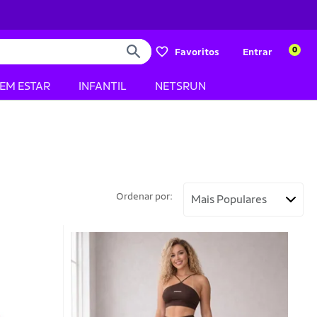
0
Favoritos
Entrar
BEM ESTAR
INFANTIL
NETSRUN
Ordenar por: