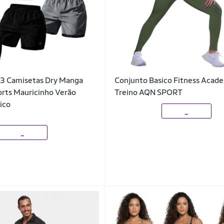
 3 Camisetas Dry Manga
Conjunto Basico Fitness Acad
orts Mauricinho Verão
Treino AQN SPORT
ico
_
_