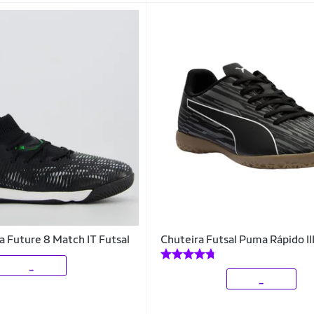
 Future 8 Match IT Futsal
Chuteira Futsal Puma Rápido III
_
_