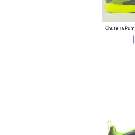
Ortopé
OXN
Chuteira Puma
PADRAO
Penalty
Poker
Pro Socks
Puma
Rainha
Sandstride
Skechers
Sporting Hound
Starky