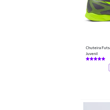
Storm
Topper
Umbro
Vestopé
Via Onze
Chuteira Futsa
Vowels
Juvenil
Wit Shoes