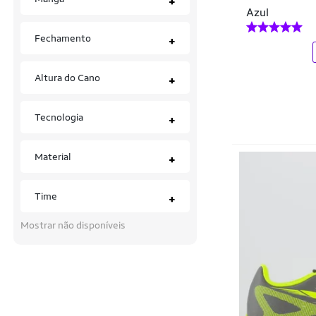
+
Mikasa
Azul
Mizuno
Fechamento
+
Moda Fashion Style
Altura do Cano
+
Molekinho
MUNDIAL SPORT
Tecnologia
+
MUNDO
Material
+
Mundo da Bola Brasil
Munich
Time
+
New Balance
Mostrar não disponíveis
Nike
Old Tribe
Olympikus