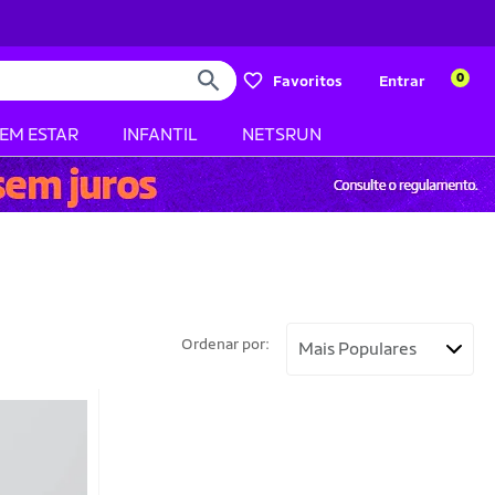
0
Favoritos
Entrar
BEM ESTAR
INFANTIL
NETSRUN
Ordenar por: