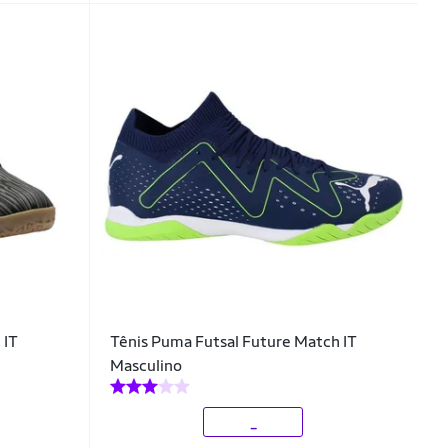
 IT
Tênis Puma Futsal Future Match IT
Masculino
_