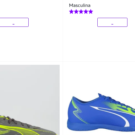
Masculina
_
_