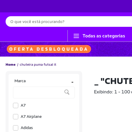
Busca
Todas as categorias
Home
chuteira puma futsal it
_
"CHUTE
Marca
-
Exibindo: 1 - 100
A7
A7 Airplane
Adidas