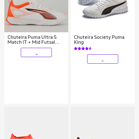
Chuteira Puma Ultra 5
Chuteira Society Puma
Match IT + Mid Futsal
King
Juvenil Branca
_
_