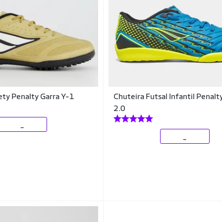
ety Penalty Garra Y-1
Chuteira Futsal Infantil Penalt
2.0
_
_