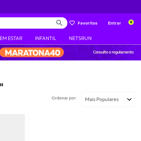
0
Favoritos
Entrar
BEM ESTAR
INFANTIL
NETSRUN
"
Ordenar por: