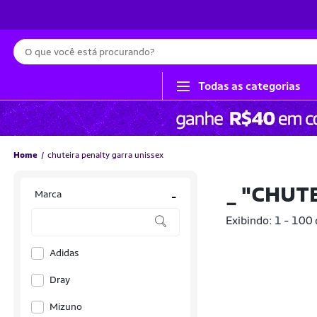
Busca
Todas as categorias
Home
chuteira penalty garra unissex
_
"CHUTE
Marca
-
Exibindo: 1 - 100
Adidas
Dray
Mizuno