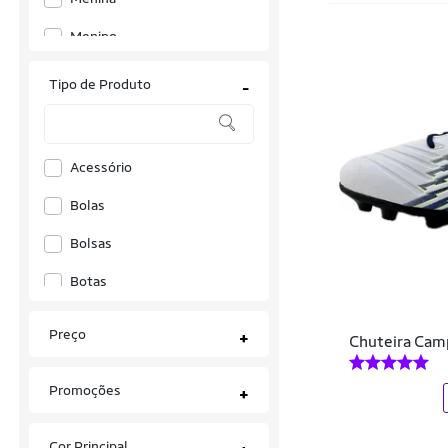
40
41
42
43
Menino
44
45
46
5
6
Tipo de Produto
-
8
8A
EG
G
G1
G2
GG
M
Acessório
P
Unitalla
Único
Bolas
Bolsas
Botas
Calças
Preço
+
Chuteira Cam
Calções
Promoções
+
Camisetas
Chinelos
Cor Principal