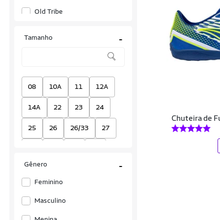
Old Tribe
Penalty
Tamanho
-
Puma
Storm
Topper
08
10A
11
12A
Umbro
14A
22
23
24
Chuteira de F
25
26
26/33
27
28
29
30
31
Gênero
-
32
33
33-38
Feminino
33/34
34
35
36
Masculino
37
38
39
39-44
Menina