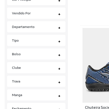
+
Chuteiras
Vendido Por
+
Kits
Luvas de Goleiro
Departamento
+
Meiões
Tipo
+
Tênis
Tênis Performance
Bolso
+
Uniformes
Clube
+
Trava
+
Manga
+
Chuteira Soci
Fechamento