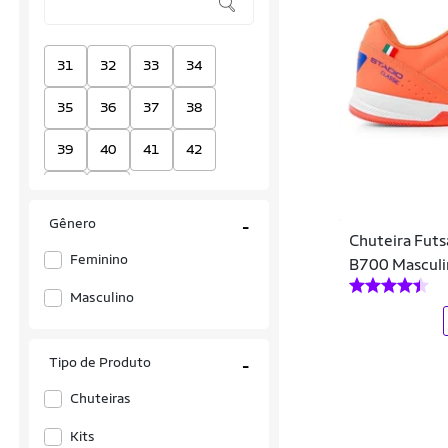
31
32
33
34
35
36
37
38
39
40
41
42
43
44
Gênero
-
Chuteira Futsa
Feminino
B700 Masculi
Masculino
Tipo de Produto
-
Chuteiras
Kits