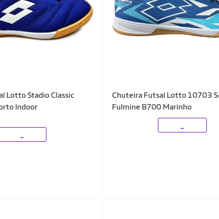
l Lotto Stadio Classic
Chuteira Futsal Lotto 10703 S
orto Indoor
Fulmine B700 Marinho
_
_