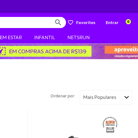
0
Favoritos
Entrar
BEM ESTAR
INFANTIL
NETSRUN
Ordenar por: