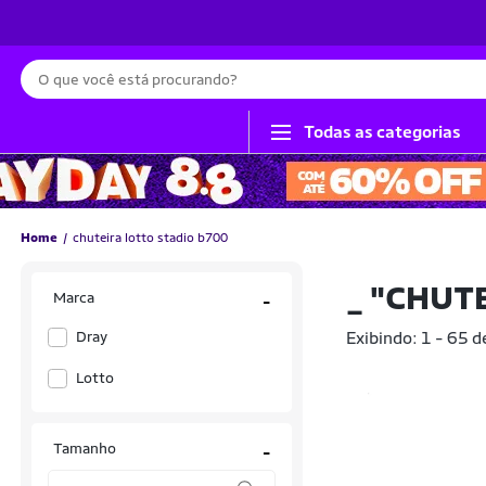
Busca
Todas as categorias
Home
chuteira lotto stadio b700
_
"CHUTE
Marca
-
Dray
Exibindo: 1 - 65 d
Lotto
Tamanho
-