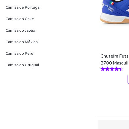
Camisa de Portugal
Storm
Topper
Camisa do Chile
Umbro
Camisa do Japão
Vestopé
Camisa do México
Via Onze
Camisa do Peru
Chuteira Futsa
Vowels
B700 Masculi
Camisa do Uruguai
Wit Shoes