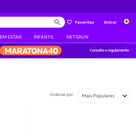
0
Favoritos
Entrar
BEM ESTAR
INFANTIL
NETSRUN
Ordenar por: