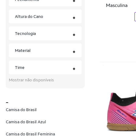
+
Mikasa
Masculina
Mizuno
Altura do Cano
+
Moda Fashion Style
Tecnologia
+
Molekinho
MUNDIAL SPORT
Material
+
MUNDO
Time
+
Mundo da Bola Brasil
Mostrar não disponíveis
Munich
New Balance
_
Nike
Camisa do Brasil
Old Tribe
Camisa do Brasil Azul
Olympikus
Camisa do Brasil Feminina