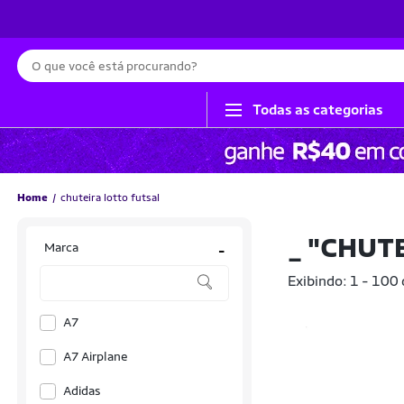
Busca
Todas as categorias
Home
chuteira lotto futsal
_
"CHUTE
Marca
-
Exibindo: 1 - 100
A7
A7 Airplane
Adidas