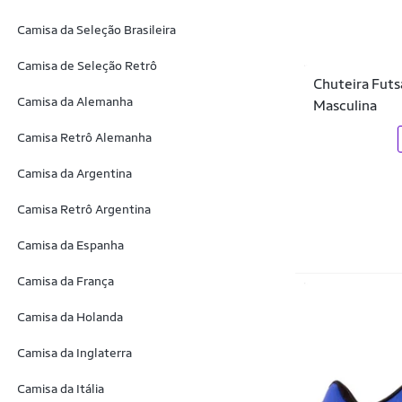
Ortopé
Camisa da Seleção Brasileira
OXN
Camisa de Seleção Retrô
Chuteira Futs
PADRAO
Camisa da Alemanha
Masculina
Penalty
Camisa Retrô Alemanha
Poker
Camisa da Argentina
Pro Socks
Camisa Retrô Argentina
Puma
Camisa da Espanha
Rainha
Camisa da França
Sandstride
Camisa da Holanda
Skechers
Camisa da Inglaterra
Sporting Hound
Camisa da Itália
Starky