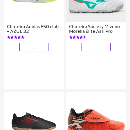
Chuteira Adidas F50 club
Chuteira Society Mizuno
- AZUL 32
Morelia Elite As II Pro
_
_