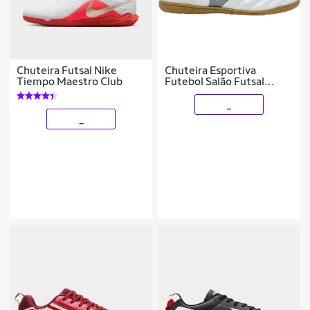
Chuteira Futsal Nike
Chuteira Esportiva
Tiempo Maestro Club
Futebol Salão Futsal
Indoor Jogo Treino
Costurada Mizuno
_
Morelia Club In
_