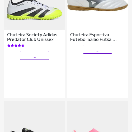
Chuteira Society Adidas
Chuteira Esportiva
Predator Club Unissex
Futebol Salão Futsal
Indoor Jogo Treino
Costurada Mizuno
_
Morelia Club In
_