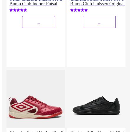
Bump Club Indoor Futsal
Bump Club Unissex Original
_
_