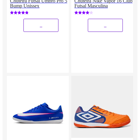
Chuteira Futsal Umbro Pro 5
Chuteira Nike Vapor 16 Club
Bump Unissex
Futsal Masculina
_
_