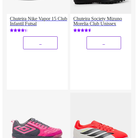
Chuteira Nike Vapor 15 Club
Chuteira Society Mizuno
Infantil Futsal
Morelia Club Unissex
_
_