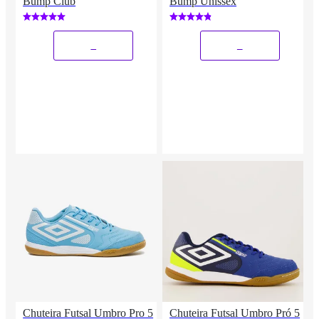
Bump Club
Bump Unissex
_
_
Chuteira Futsal Umbro Pro 5
Chuteira Futsal Umbro Pró 5