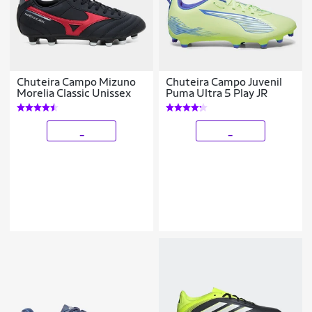
Chuteira Campo Mizuno
Chuteira Campo Juvenil
Morelia Classic Unissex
Puma Ultra 5 Play JR
_
_