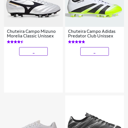
Chuteira Campo Mizuno
Chuteira Campo Adidas
Morelia Classic Unissex
Predator Club Unissex
_
_