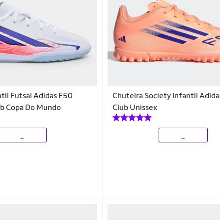
til Futsal Adidas F50
Chuteira Society Infantil Adid
ub Copa Do Mundo
Club Unissex
_
_