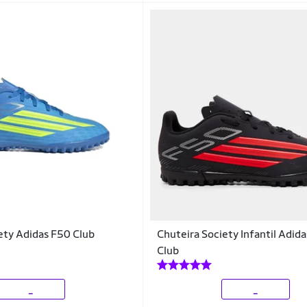
ety Adidas F50 Club
Chuteira Society Infantil Adid
Club
_
_