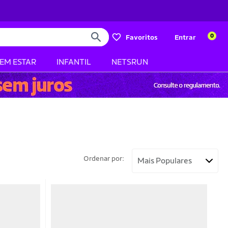
0
Favoritos
Entrar
BEM ESTAR
INFANTIL
NETSRUN
Ordenar por: