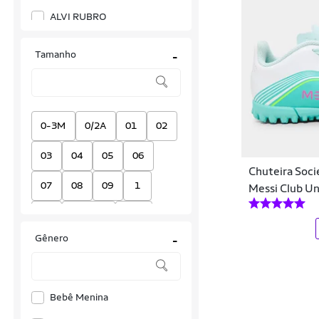
ALVI RUBRO
Arena
Tamanho
-
ARS
Ascencion
Athleta
0-3M
0/2A
01
02
Attack
03
04
05
06
Chuteira Soci
Balboa
07
08
09
1
Messi Club Un
Barcelona
10
10-11A
10A
Bee Loop
Gênero
-
11
11-12A
110
Betel
12
12-18M
120
Betel Sport
Bebê Menina
12A
12M
13
Bibi