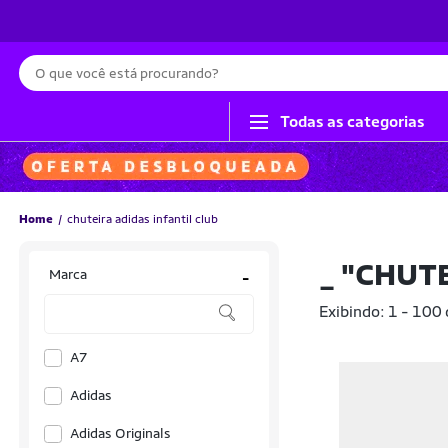
Busca
Todas as categorias
Home
chuteira adidas infantil club
_
"CHUTE
Marca
-
Exibindo: 1 - 100
A7
Adidas
Adidas Originals