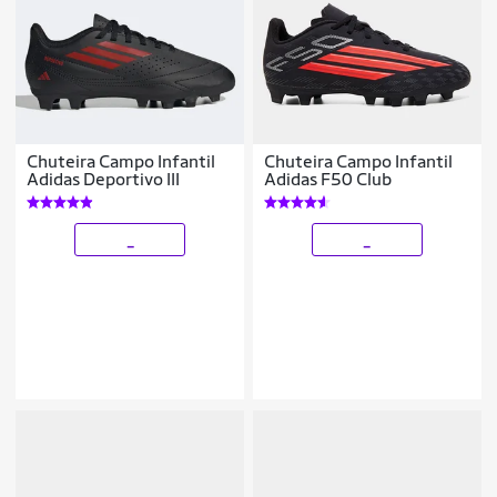
Chuteira Campo Infantil
Chuteira Campo Infantil
Adidas Deportivo III
Adidas F50 Club
_
_