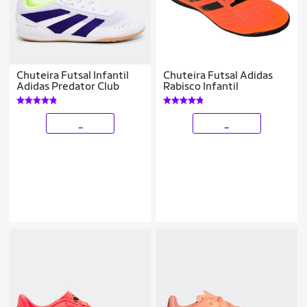
Chuteira Futsal Infantil
Chuteira Futsal Adidas
Adidas Predator Club
Rabisco Infantil
_
_