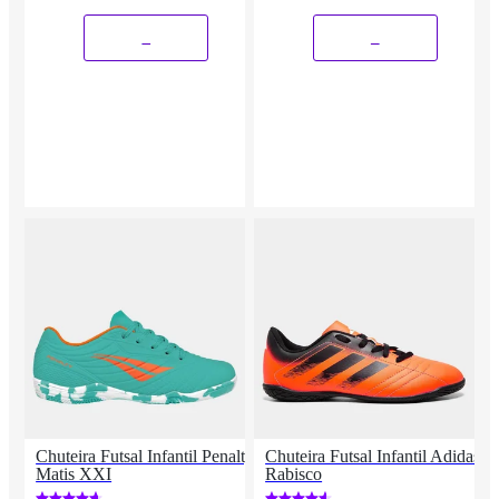
_
_
Chuteira Futsal Infantil Penalty
Chuteira Futsal Infantil Adidas
Matis XXI
Rabisco