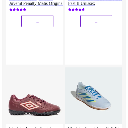
Juvenil Penalty Matis Original
Fast II Unissex
_
_