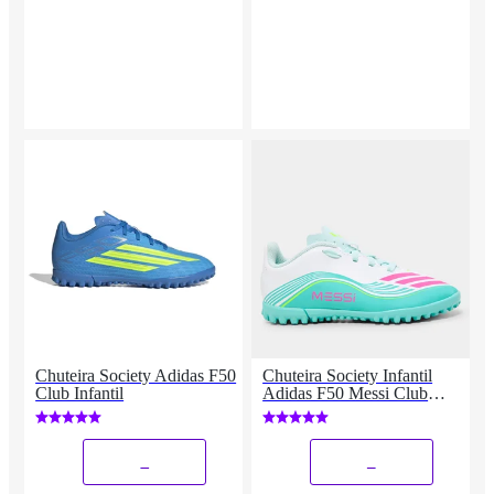
Chuteira Society Adidas F50
Chuteira Society Infantil
Club Infantil
Adidas F50 Messi Club
Unissex
_
_