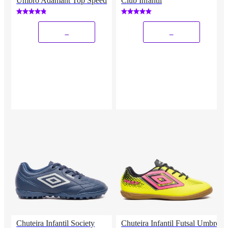
Umbro Adamant Top Speed
Club Infantil
_
_
Chuteira Infantil Society
Chuteira Infantil Futsal Umbro