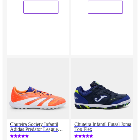
_
_
Chuteira Society Infantil
Chuteira Infantil Futsal Joma
Adidas Predator League
Top Flex
Unissex