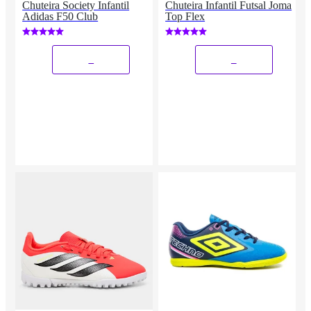
Chuteira Society Infantil
Chuteira Infantil Futsal Joma
Adidas F50 Club
Top Flex
_
_