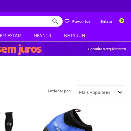
0
Favoritos
Entrar
BEM ESTAR
INFANTIL
NETSRUN
Ordenar por: