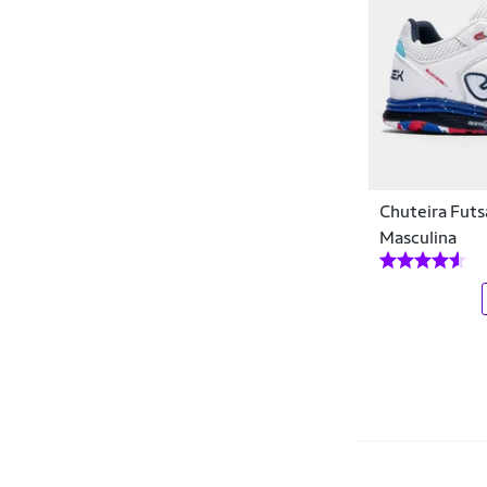
Sporting Hound
Starky
Storm
Topper
Umbro
Chuteira Futs
Vestopé
Masculina
Via Onze
Vowels
Wit Shoes