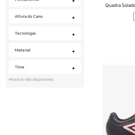
+
Master
Quadra Solad
Mathaus
Altura do Cano
+
Mikasa
Tecnologia
+
Mizuno
Moda Fashion Style
Material
+
Molekinho
Time
+
MUNDIAL SPORT
Mostrar não disponíveis
MUNDO
Mundo da Bola Brasil
Munich
New Balance
Nike