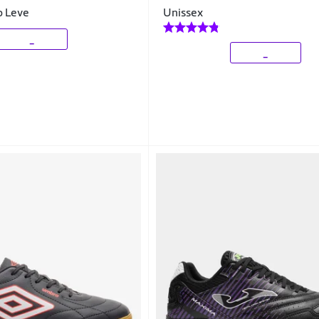
o Leve
Unissex
_
_