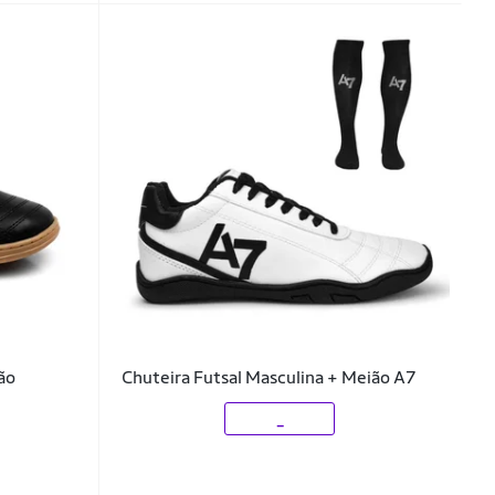
lão
Chuteira Futsal Masculina + Meião A7
_