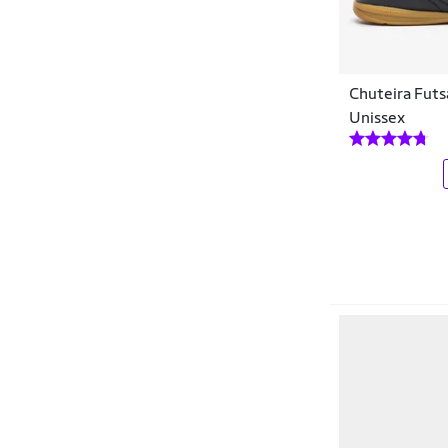
Old Tribe
Olympikus
Chuteira Futs
Ortopé
Unissex
OXN
PADRAO
Penalty
Poker
Pro Socks
Puma
Rainha
Sandstride
Skechers