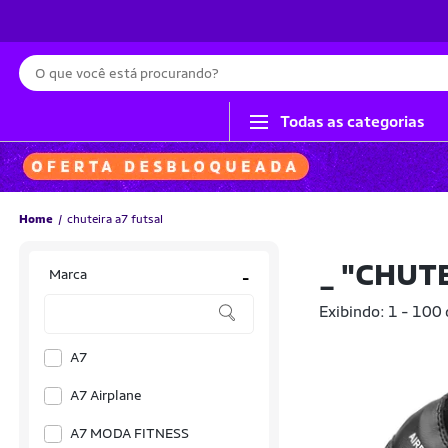
Busca
Todas as categorias
Home
chuteira a7 futsal
_
"CHUTE
Marca
-
Exibindo: 1 - 100
A7
A7 Airplane
A7 MODA FITNESS