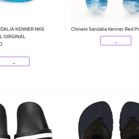
DALIA KENNER NK6
Chinelo Sandália Kenner Red P
L ORIGINAL
_
O
_