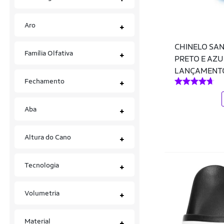
Calças Plus Size
Clio
38
38-39
38-40
Aro
+
Calções
Clio Style
38-43
38.5
38/45
Camas Elásticas e Steps
CHINELO SAN
Coca Cola Shoes
39
39-40
39-43
Família Olfativa
+
PRETO E AZU
Camisas
Coca-Cola
LANÇAMENT
39-44
39.5
3A
4
Fechamento
+
Camisas de Time
Coimbra
40
40-41
40.5
Camisas Polo
Colcci
Aba
+
40/42
40/44
41
Camisetas
Columbia
41-42
41-44
41.5
Altura do Cano
+
Caneleiras
Comfortflex
42
42-43
42-44
Capacetes
Converse
Tecnologia
+
42.5
43
43-44
Capas de Prancha
Cripto Bike
Volumetria
+
43.5
43/45
44
Carretilhas
Crocs
Chinelos
Cwb
44-45
44.5
45
Material
+