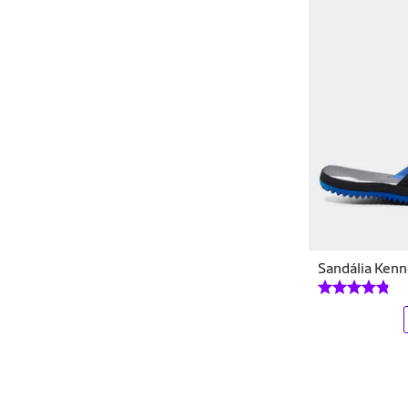
7 5/8
7 7/8
7/8A
Coolers
DMR CRIATIVO
8
8-9A
80
85
Copos e Canecas
DMR ONLINEE
8A
9
9/10A
90
Coqueteleiras e Garrafas
Docthos
95
A0
A1
A2
Cordas
Dorbe
A3
A4
Aro 20
EEG
Crocs Clássico
Dray
EEGG
EG
EGG
EP
Cuecas
Dribbling
EPP
G
G/42
Cuidados com os Pés
DROPP
Sandália Kenn
G/GG
G1
G2
G3
Cuidados Diários
Dualt
Elásticos e Faixas
G4
G5
G6
G7
DZ
Enxoval
EBF
G8
G9
GG
GG/46
Equipamentos
Ecos
GG/EGG
GGG46