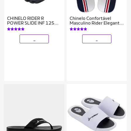
CHINELO RIDER R
Chinelo Confortável
POWER SLIDE INF 12553
Masculino Rider Elegante
MENINOS
Conforto
_
_