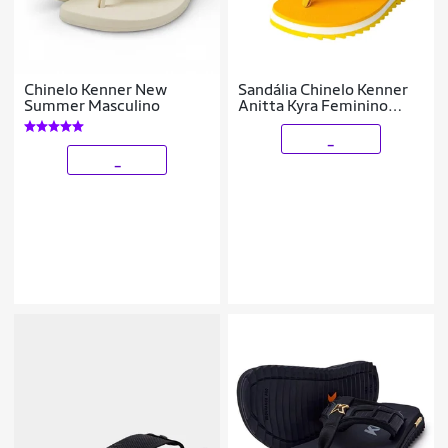
Chinelo Kenner New
Sandália Chinelo Kenner
Summer Masculino
Anitta Kyra Feminino
Colar Original
Cor:;Tamanho:34;Genero:Un
_
_