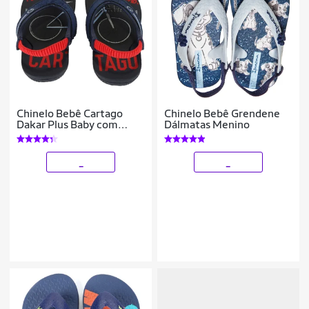
Chinelo Bebê Cartago
Chinelo Bebê Grendene
Dakar Plus Baby com
Dálmatas Menino
Elástico Menino
_
_