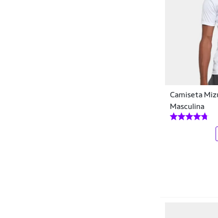
Cavalera
Champion
Chevrolet
City Lady
CMR Shoes
Camiseta Mizu
Colcci
Masculina
Color Sports
Columbia
Consciência
Converse
Coub
Crown Training