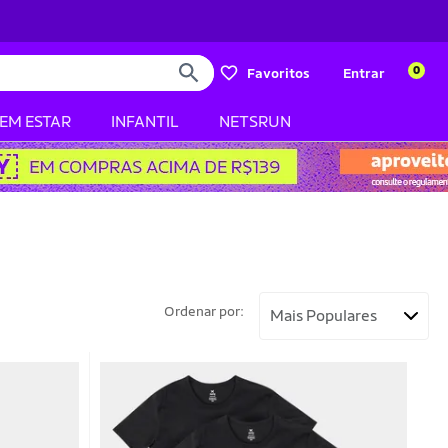
0
Favoritos
Entrar
BEM ESTAR
INFANTIL
NETSRUN
Ordenar por: