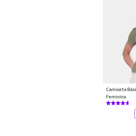
Cwb
Dagg
Daytan
DAZE MODAS
Democrata
Dente D' Leão
Dexshoes
Camiseta Bási
DF
Feminina
Di Nuevo
Diadora
Diametro