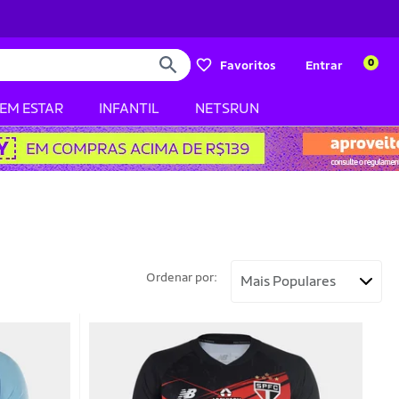
0
Favoritos
Entrar
BEM ESTAR
INFANTIL
NETSRUN
Ordenar por: