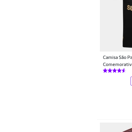
Grupo RB
GUILHERME SOUL
Hangar 33
Havaianas
HD
Camisa São Pau
Head
Comemorativa
Hering
Hering Kids
HIGHSTIL
HO Soccer
Hyperbole
Icone Sports