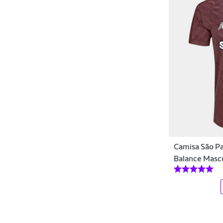
IMS
Individual
JC Bandeiras
John John
Joma
Jordan
Jotatreis
Camisa São P
Jotaz
Balance Masc
Junpe
Kanga Sport
Kanxa