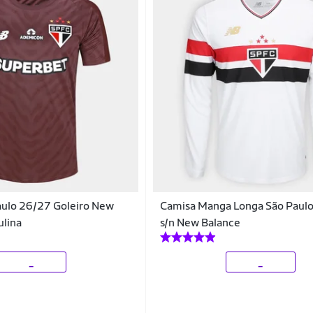
aulo 26/27 Goleiro New
Camisa Manga Longa São Paulo
ulina
s/n New Balance
_
_