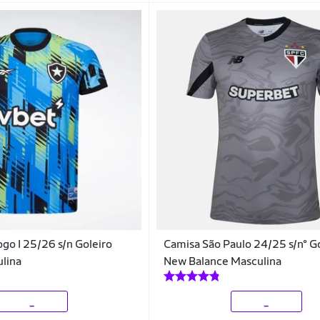
go I 25/26 s/n Goleiro
Camisa São Paulo 24/25 s/n° G
lina
New Balance Masculina
_
_