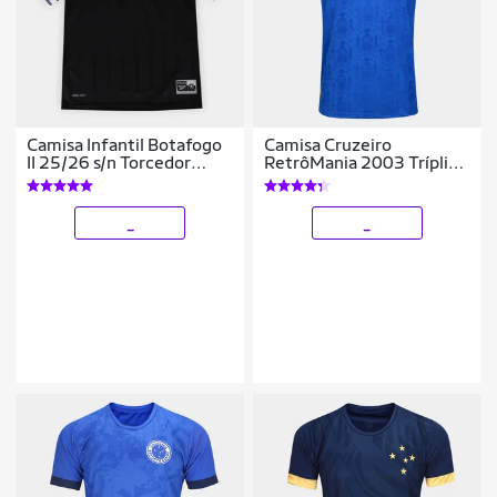
Camisa Infantil Botafogo
Camisa Cruzeiro
II 25/26 s/n Torcedor
RetrôMania 2003 Tríplice
Reebok
Coroa Masculina
_
_