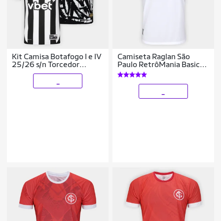
Kit Camisa Botafogo I e IV
Camiseta Raglan São
25/26 s/n Torcedor
Paulo RetrôMania Basic
Reebok Masculina
Masculina
_
_