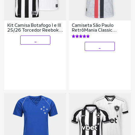
Kit Camisa Botafogo I e III
Camiseta São Paulo
25/26 Torcedor Reebok
RetrôMania Classic
Masculina
Masculina
_
_