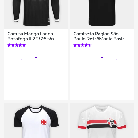
Camisa Manga Longa
Camiseta Raglan São
Botafogo II 25/26 s/n
Paulo RetrôMania Basic
Torcedor Reebok
Masculina
Masculina
_
_