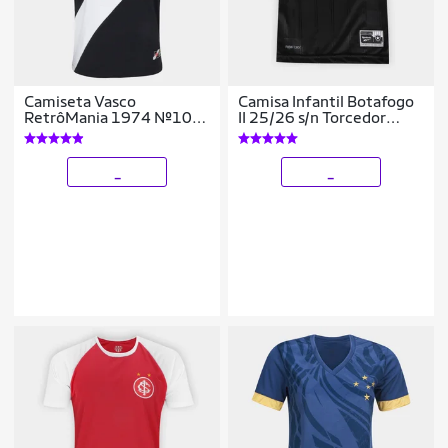
Camiseta Vasco
Camisa Infantil Botafogo
RetrôMania 1974 Nº10
II 25/26 s/n Torcedor
Masculina
Reebok
_
_