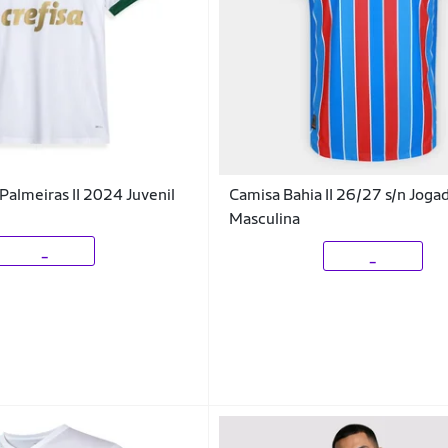
almeiras II 2024 Juvenil
Camisa Bahia II 26/27 s/n Jog
Masculina
_
_