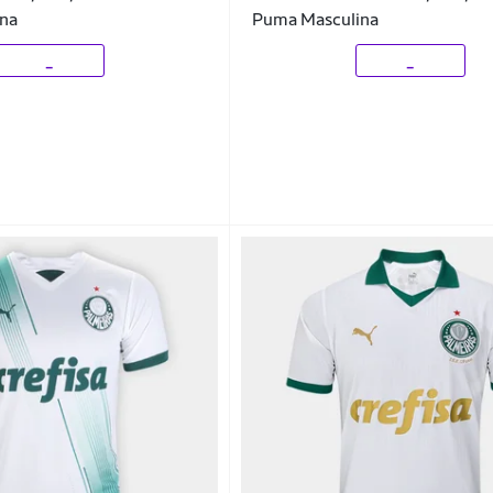
na
Puma Masculina
_
_