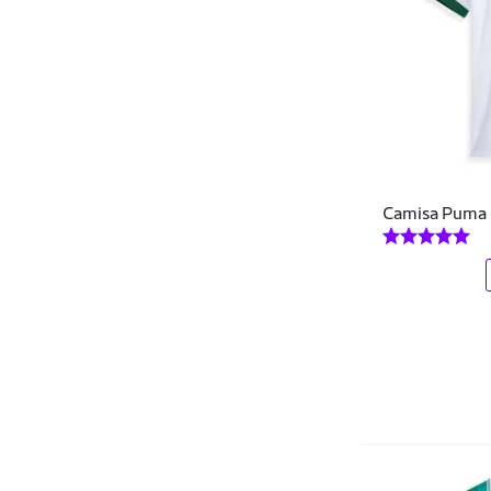
RetrôMania
Revedor
Rinat
Rêve Dor
SAO
Camisa Puma P
Speedo
Spieler
SPR
Start
Super Bolla
Surf Center
TOLLEDO