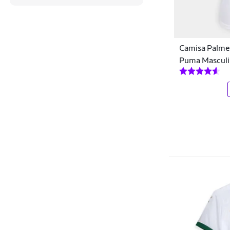
Oakley
Onça
Camisa Palmei
Palmeiras
Puma Masculi
Penalty
Poker
Puma
Puma Red Bull
Rainha
Ray-Ban
Reebok
RETRO MANIA
Retrôgol