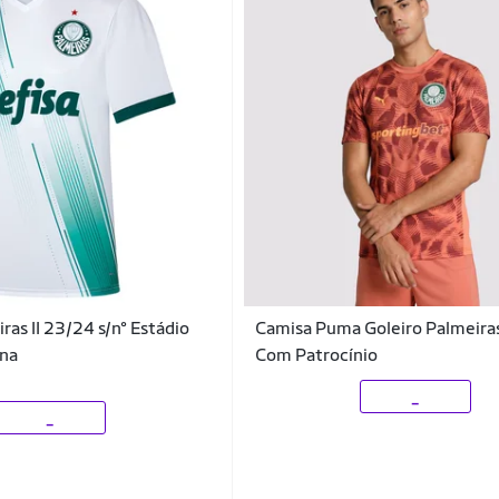
ras II 23/24 s/n° Estádio
Camisa Puma Goleiro Palmeiras
na
Com Patrocínio
_
_