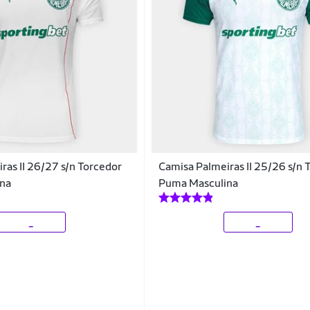
ras II 26/27 s/n Torcedor
Camisa Palmeiras II 25/26 s/n 
na
Puma Masculina
_
_