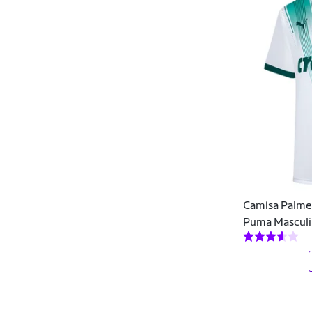
Tolledo Sports
Topper
Torcida Baby
Umbro
Under Armour
V43
Vasco da Gama
Camisa Palmei
Volt
Puma Masculi
Vozão
WA Sport