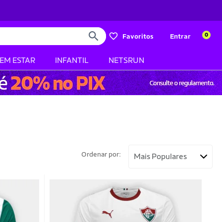
0
Favoritos
Entrar
BEM ESTAR
INFANTIL
NETSRUN
Ordenar por: