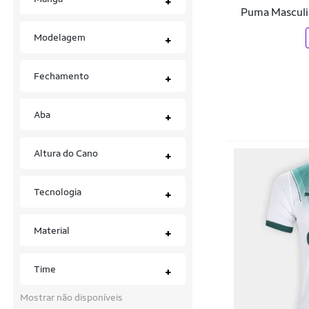
+
Kickball
Puma Masculi
Piscina
Le Coq
Modelagem
+
Shorts
Lobo
Tênis
Fechamento
+
Lupo
Uniformes
Meltex
Aba
+
Vestidos
Mizuno
Óculos
Altura do Cano
+
Neorubber
New Balance
Tecnologia
+
New Era
Material
+
Nike
Nseis
Time
+
Numer
Mostrar não disponíveis