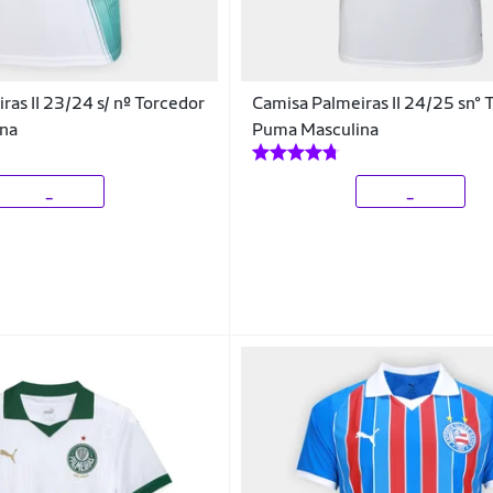
ras II 23/24 s/ nº Torcedor
Camisa Palmeiras II 24/25 sn° 
na
Puma Masculina
_
_