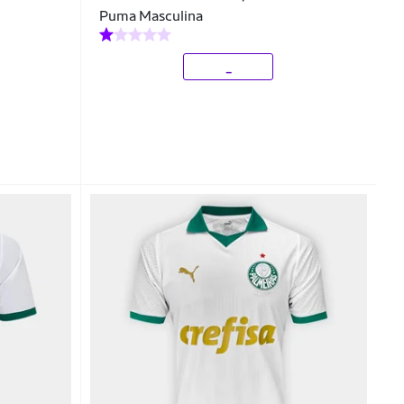
Puma Masculina
_