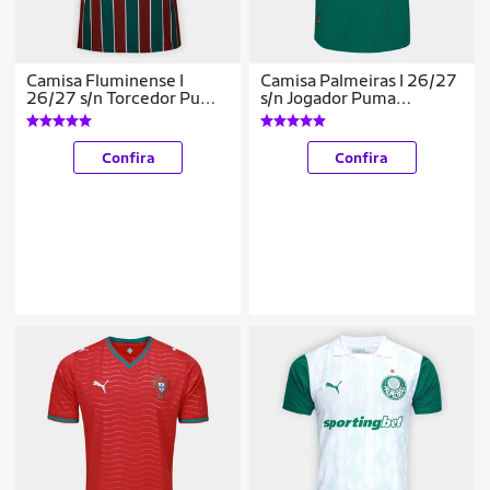
Camisa Fluminense I
Camisa Palmeiras I 26/27
26/27 s/n Torcedor Puma
s/n Jogador Puma
Masculina
Masculina
Confira
Confira