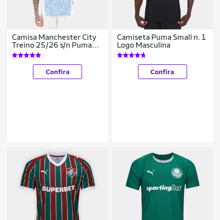
Camisa Manchester City
Camiseta Puma Small n. 1
Treino 25/26 s/n Puma
Logo Masculina
Masculina
Confira
Confira