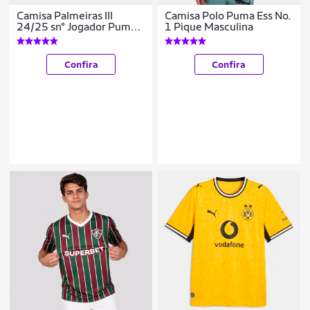
Camisa Palmeiras III
Camisa Polo Puma Ess No.
24/25 sn° Jogador Puma
1 Pique Masculina
Masculina
Confira
Confira