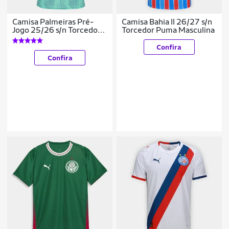
Camisa Palmeiras Pré-
Camisa Bahia II 26/27 s/n
Jogo 25/26 s/n Torcedor
Torcedor Puma Masculina
Puma Masculina
Confira
Confira