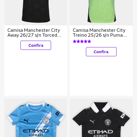
Camisa Manchester City
Camisa Manchester City
Away 26/27 s/n Torcedor
Treino 25/26 s/n Puma
Puma Masculina
Masculina
Confira
Confira