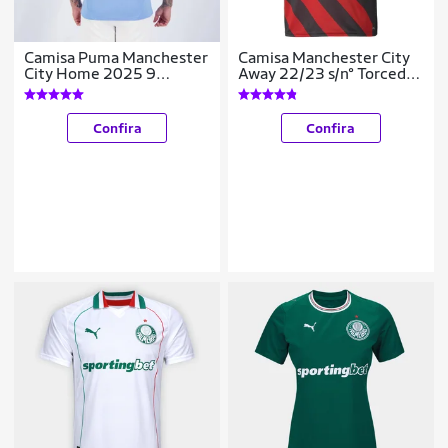
Camisa Puma Manchester
Camisa Manchester City
City Home 2025 9
Away 22/23 s/n° Torcedor
Haaland
Masculina
Confira
Confira