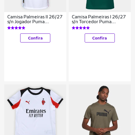
Camisa Palmeiras II 26/27
Camisa Palmeiras I 26/27
s/n Jogador Puma
s/n Torcedor Puma
Masculina
Feminina
Confira
Confira