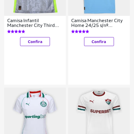
Camisa Infantil
Camisa Manchester City
Manchester City Third
Home 24/25 s/nº
25/26 s/n Torcedor Puma
Torcedor Puma Masculina
Confira
Confira