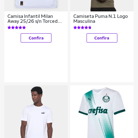
Camisa Infantil Milan
Camiseta Puma N.1 Logo
Away 25/26 s/n Torcedor
Masculina
Puma
Confira
Confira