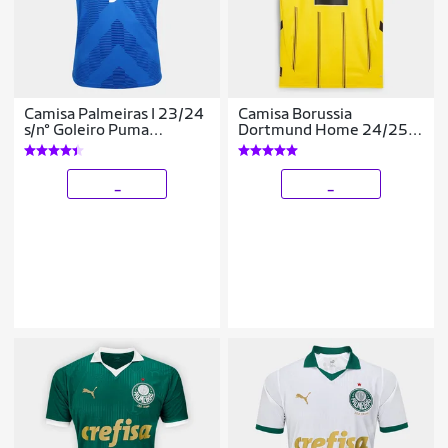
Camisa Palmeiras I 23/24
Camisa Borussia
s/n° Goleiro Puma
Dortmund Home 24/25
Masculina
s/nº Torcedor Puma
Masculina
_
_