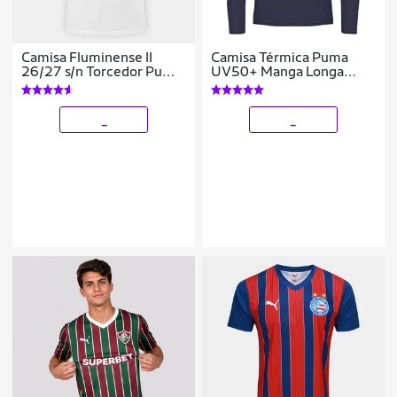
Camisa Fluminense II
Camisa Térmica Puma
26/27 s/n Torcedor Puma
UV50+ Manga Longa
Masculina
Masculina - Grafite G
_
_