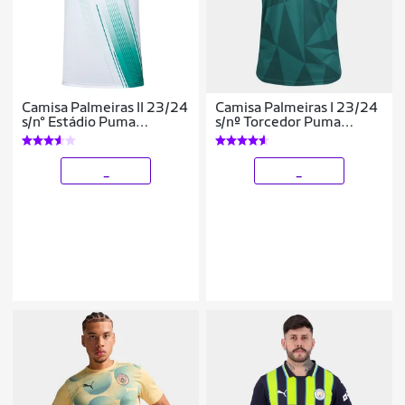
Camisa Palmeiras II 23/24
Camisa Palmeiras I 23/24
s/n° Estádio Puma
s/nº Torcedor Puma
Masculina
Masculina
_
_