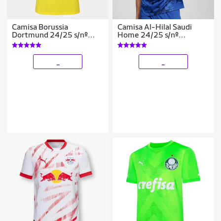
Camisa Borussia
Camisa Al-Hilal Saudi
Dortmund 24/25 s/nº
Home 24/25 s/nº
Treino Puma Masculina
Torcedor Puma Masculina
_
_