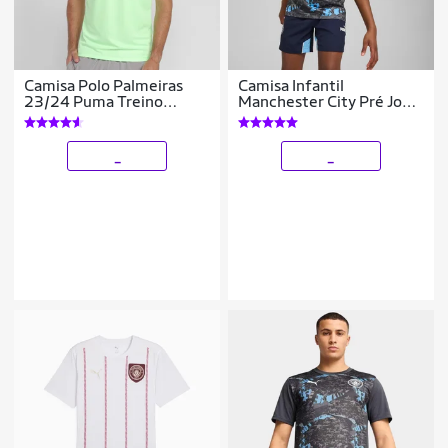
Camisa Polo Palmeiras
Camisa Infantil
23/24 Puma Treino
Manchester City Pré Jogo
Masculina
24/25 s/nº Puma
_
_