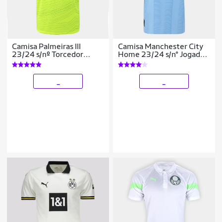
Camisa Palmeiras III
Camisa Manchester City
23/24 s/nº Torcedor
Home 23/24 s/n° Jogador
Puma Masculina
Puma Masculina
_
_