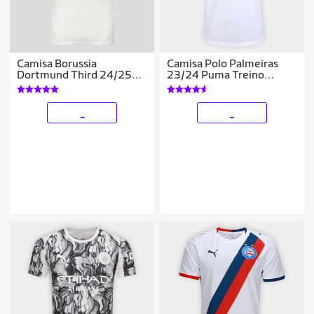
Camisa Borussia
Camisa Polo Palmeiras
Dortmund Third 24/25
23/24 Puma Treino
s/nº Torcedor Puma
Masculina
Masculina
_
_