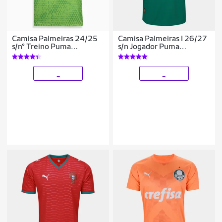
Camisa Palmeiras 24/25
Camisa Palmeiras I 26/27
s/n° Treino Puma
s/n Jogador Puma
Masculina
Masculina
_
_