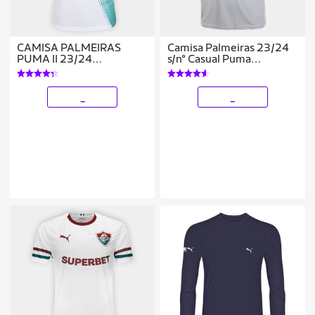
CAMISA PALMEIRAS
Camisa Palmeiras 23/24
PUMA II 23/24
s/n° Casual Puma
TORCEDOR MASCULINA
Masculina
_
_