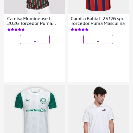
Camisa Fluminense I
Camisa Bahia II 25/26 s/n
2026 Torcedor Puma
Torcedor Puma Masculina
Masculina
_
_