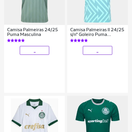
Camisa Palmeiras 24/25
Camisa Palmeiras II 24/25
Puma Masculina
s/n° Goleiro Puma
Masculina
_
_