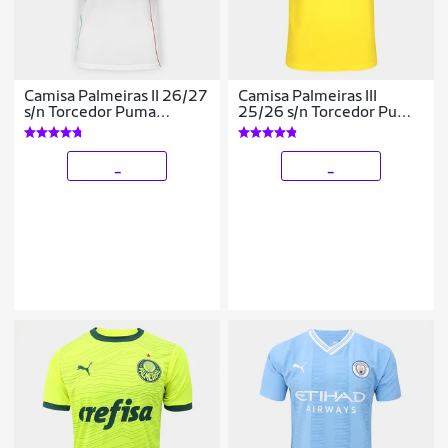
Camisa Palmeiras II 26/27
Camisa Palmeiras III
s/n Torcedor Puma
25/26 s/n Torcedor Puma
Masculina
Masculina
_
_