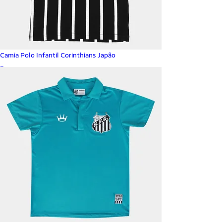
Camia Polo Infantil Corinthians Japão
_