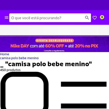
Busca
0
Home
camisa polo bebe menino
_
"camisa polo bebe menino"
450 produtos