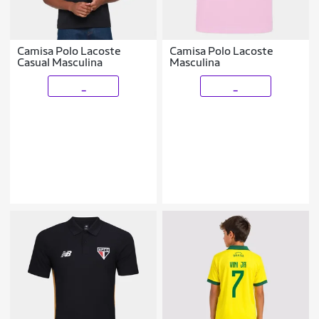
Camisa Polo Lacoste
Camisa Polo Lacoste
Casual Masculina
Masculina
_
_