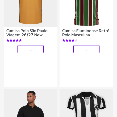
Camisa Polo São Paulo
Camisa Fluminense Retrô
Viagem 26/27 New
Polo Masculina
Balance Masculino
_
_