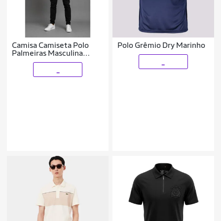
Camisa Camiseta Polo
Polo Grêmio Dry Marinho
Palmeiras Masculina
Verde Viridis Escudo
_
Bordado Oficial Casual
_
Premium