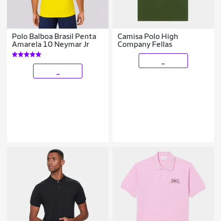
Polo Balboa Brasil Penta
Camisa Polo High
Amarela 10 Neymar Jr
Company Fellas
_
_