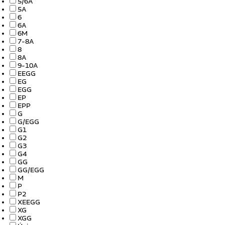
5/6A
5A
6
6A
6M
7-8A
8
8A
9-10A
EEGG
EG
EGG
EP
EPP
G
G/EGG
G1
G2
G3
G4
GG
GG/EGG
M
P
P2
XEEGG
XG
XGG