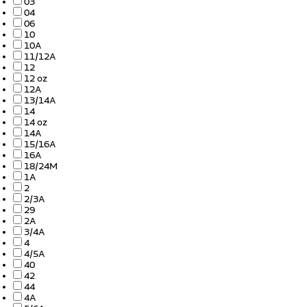
03
04
06
10
10A
11/12A
12
12 oz
12A
13/14A
14
14 oz
14A
15/16A
16A
18/24M
1A
2
2/3A
29
2A
3/4A
4
4/5A
40
42
44
4A