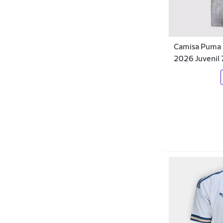
King&Joe
Legend
Camisa Puma 
Licenciado
2026 Juvenil
Licenciados
Lobo
Look Jeans
Manchester
Marca 01
Marisol
MBRR
Minty
Mirante