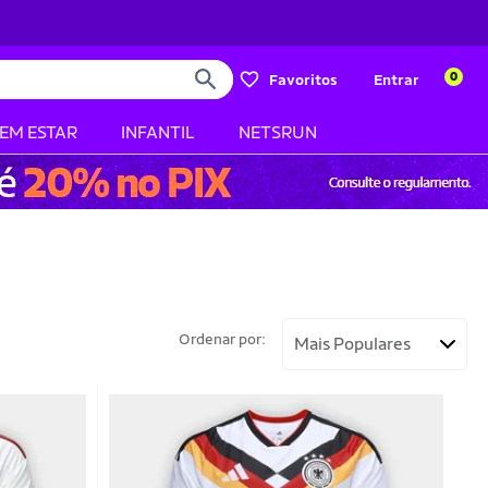
0
Favoritos
Entrar
BEM ESTAR
INFANTIL
NETSRUN
Ordenar por: