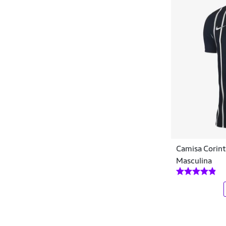
PCITY
Penalty
Plural Kids
Poker
Produto Importado
Pulla Bulla
Puma
Camisa Corint
Real
Masculina
Reebok
Refactor
Remo Fenut