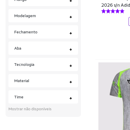
+
Grêmio
2026 s/n Adid
Luvas de Goleiro
Have Fun
Modelagem
+
Meiões
Hocks
Mochilas
Fechamento
+
Hyperbole
Regatas
Internacional
Aba
+
Shorts
Joma
Uniformes
Tecnologia
+
Jordan
Vestidos
Junpe
Material
+
Kappa
Time
+
Karilu
Mostrar não disponíveis
Kelme
Kick