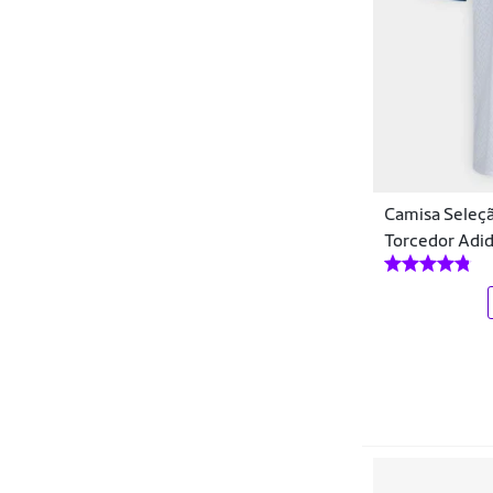
Mizuno
Nakal
Natural
NBA
New Balance
Camisa Seleçã
Nike
Torcedor Adid
Ogochi
Oldoni
Onça
Organiky
Palmeiras
Pato