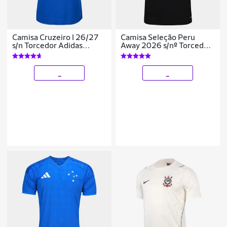
Camisa Cruzeiro I 26/27
Camisa Seleção Peru
s/n Torcedor Adidas
Away 2026 s/nº Torcedor
Feminina
Adidas Originals
Masculina
_
_