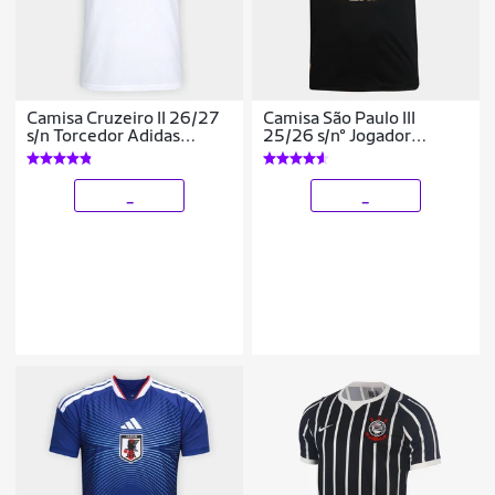
Camisa Cruzeiro II 26/27
Camisa São Paulo III
s/n Torcedor Adidas
25/26 s/n° Jogador
Masculina
Comemorativa New
Balance Masculina
_
_