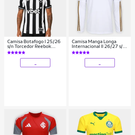
Camisa Botafogo I 25/26
Camisa Manga Longa
s/n Torcedor Reebok
Internacional II 26/27 s/n
Masculina
Torcedor Adidas
Masculina
_
_