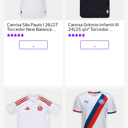
Camisa São Paulo I 26/27
Camisa Grêmio Infantil III
Torcedor New Balance
24/25 s/n° Torcedor
Feminina
Umbro
_
_