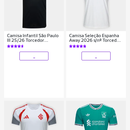
Camisa Infantil São Paulo
Camisa Seleção Espanha
III 25/26 Torcedor
Away 2026 s/nº Torcedor
Comemorativa New
Adidas Originals
Balance
Masculina
_
_