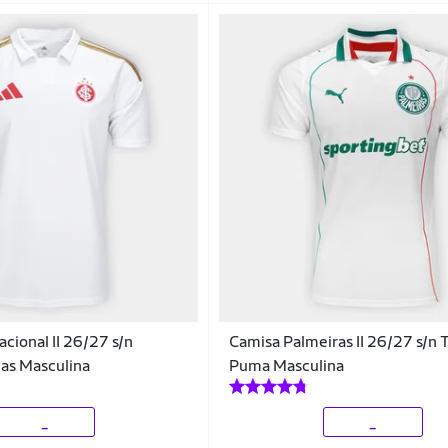
cional II 26/27 s/n
Camisa Palmeiras II 26/27 s/n 
as Masculina
Puma Masculina
_
_