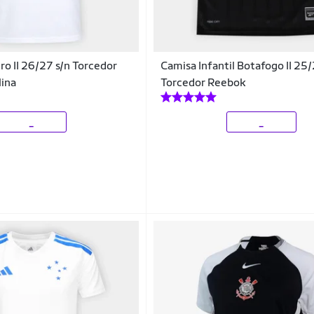
ro II 26/27 s/n Torcedor
Camisa Infantil Botafogo II 25/
lina
Torcedor Reebok
_
_