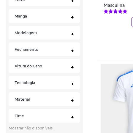
+
Karilu
Masculina
Vestidos
Kelme
Manga
+
Óculos
Kickball
Modelagem
+
Le Coq
Leão 1918
Fechamento
+
Lobo
Altura do Cano
+
Lupo
Meltex
Tecnologia
+
Mizuno
Material
+
Neorubber
New Balance
Time
+
New Era
Mostrar não disponíveis