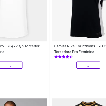
ro II 26/27 s/n Torcedor
Camisa Nike Corinthians II 20
ina
Torcedora Pro Feminina
_
_