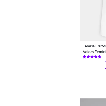
Reebok
RETRO MANIA
Retrôgol
RetrôMania
Revedor
Camisa Cruzei
Rinat
Adidas Femin
Rt Sports
Rêve Dor
SAO
Speedo
Spieler
SPR