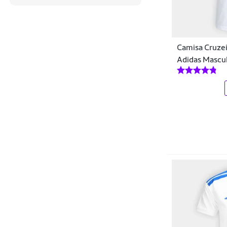
Nike
Nseis
Camisa Cruzei
Numer
Adidas Mascu
Oakley
Onça
Palmeiras
Penalty
Poker
Pratic Sport
Puma
Rainha
Ray-Ban