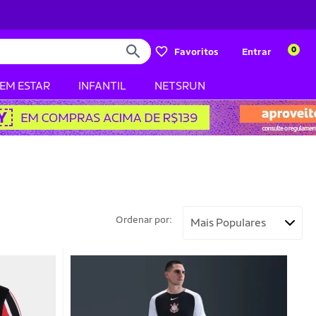
0
Favoritos
Entrar
BEM ESTAR
INFANTIL
NETSRUN
Ordenar por: