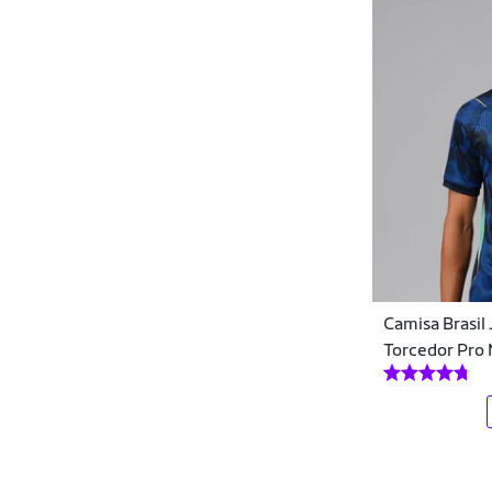
SPR - Corinthians
Start
Super Bolla
TOLLEDO
Tolledo Sports
Topper
Torcida Baby
Camisa Brasil
Umbro
Torcedor Pro 
Under Armour
V43
Vasco da Gama