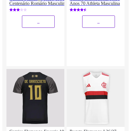
Centenário Romário Masculina
Anos 70 Athleta Masculina
_
_