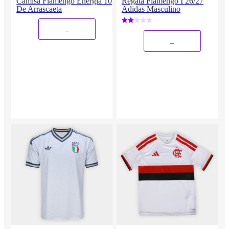
Camisa Flamengo Energia 10
Regata Flamengo I 26/27
De Arrascaeta
Adidas Masculino
_
_