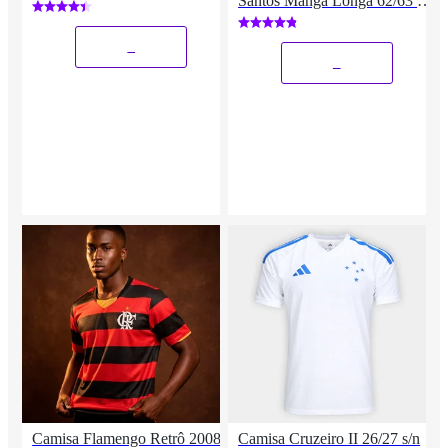
Santos Manga Longa 62/63 nº
1 Athleta Masculina
_
_
Camisa Flamengo Retrô 2008
Camisa Cruzeiro II 26/27 s/n