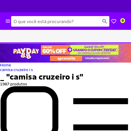
Busca
0
Home
camisa cruzeiro i s
_
"camisa cruzeiro i s"
1987 produtos