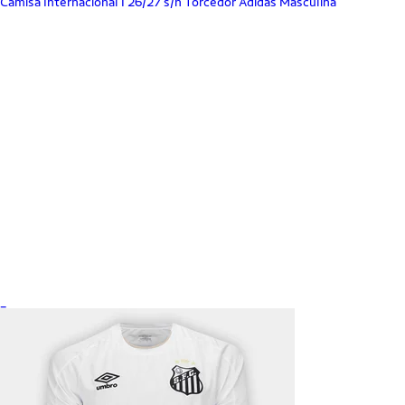
Camisa Internacional I 26/27 s/n Torcedor Adidas Masculina
_