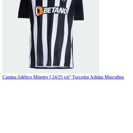
Camisa Atlético Mineiro I 24/25 s/n° Torcedor Adidas Masculina