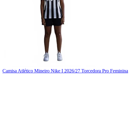
Camisa Atlético Mineiro Nike I 2026/27 Torcedora Pro Feminina