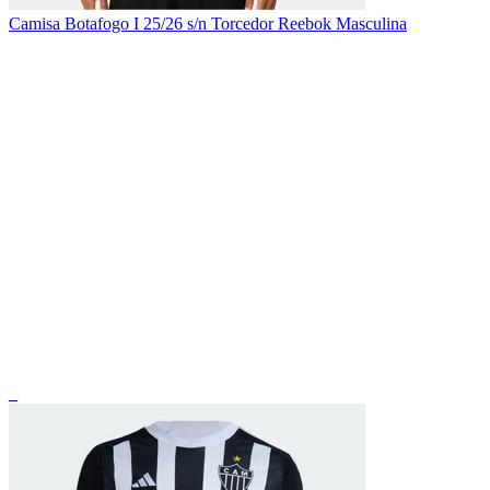
Camisa Botafogo I 25/26 s/n Torcedor Reebok Masculina
_