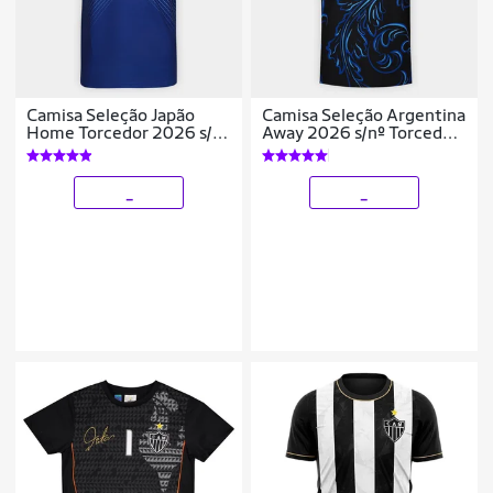
Camisa Seleção Japão
Camisa Seleção Argentina
Home Torcedor 2026 s/n
Away 2026 s/nº Torcedor
Adidas Masculina
Adidas Originals
Masculina
_
_