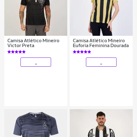
Camisa Atlético Mineiro
Camisa Atlético Mineiro
Victor Preta
Euforia Feminina Dourada
_
_