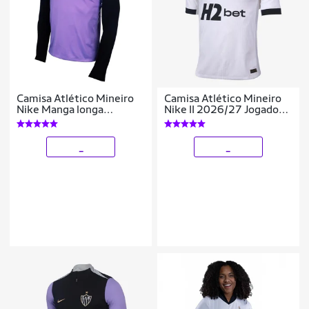
Camisa Atlético Mineiro
Camisa Atlético Mineiro
Nike Manga longa
Nike II 2026/27 Jogador
Academy Pro 2026
Masculina
Treino Masculina
_
_