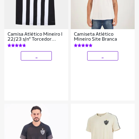
Camisa Atlético Mineiro I
Camiseta Atlético
22/23 s/n° Torcedor
Mineiro Site Branca
Adidas Feminina
_
_