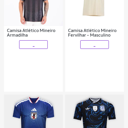
Camisa Atlético Mineiro
Camisa Atlético Mineiro
Armadilha
Fervilhar - Masculino
_
_