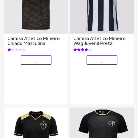
Camisa Atlético Mineiro
Camisa Atlético Mineiro
Chiado Masculina
Wag Juvenil Preta
_
_