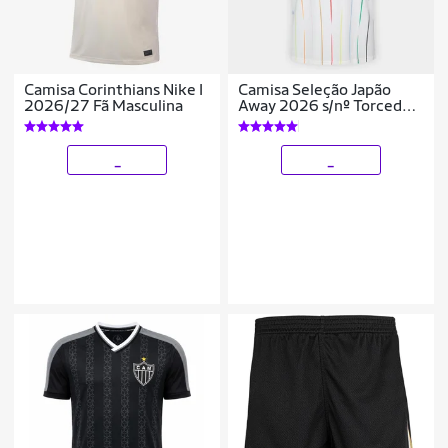
Camisa Corinthians Nike I
Camisa Seleção Japão
2026/27 Fã Masculina
Away 2026 s/nº Torcedor
Adidas Originals
Masculina
_
_