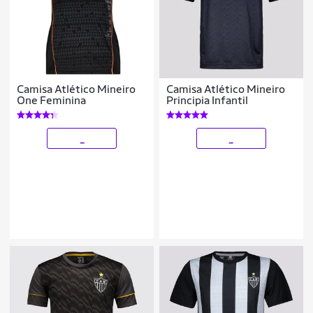
Camisa Atlético Mineiro
Camisa Atlético Mineiro
One Feminina
Principia Infantil
_
_