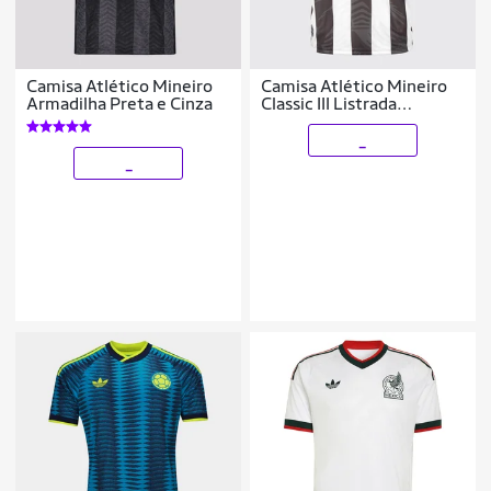
Camisa Atlético Mineiro
Camisa Atlético Mineiro
Armadilha Preta e Cinza
Classic III Listrada
Masculina
_
_