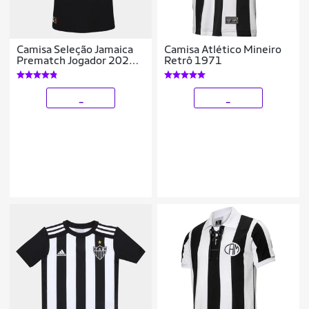
Camisa Seleção Jamaica
Camisa Atlético Mineiro
Prematch Jogador 2026
Retrô 1971
Masculina
_
_