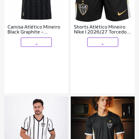
Camisa Atlético Mineiro
Shorts Atlético Mineiro
Black Graphite -
Nike I 2026/27 Torcedor
Masculino
Pro Infantil
_
_