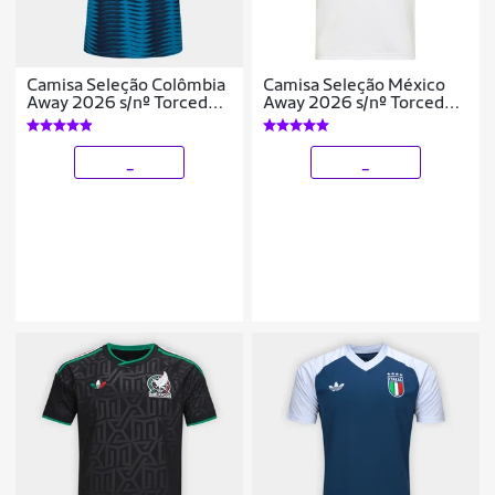
Camisa Seleção Colômbia
Camisa Seleção México
Away 2026 s/nº Torcedor
Away 2026 s/nº Torcedor
Adidas Originals
Adidas Originals
Masculina
Masculina
_
_