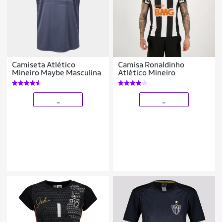
Camiseta Atlético
Camisa Ronaldinho
Mineiro Maybe Masculina
Atlético Mineiro
_
_