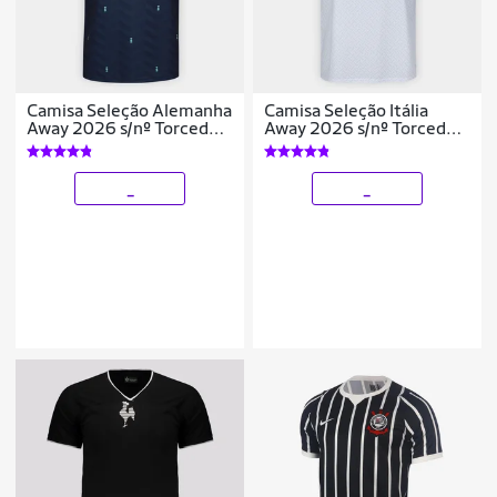
Camisa Seleção Alemanha
Camisa Seleção Itália
Away 2026 s/nº Torcedor
Away 2026 s/nº Torcedor
Adidas Originals
Adidas Originals
Masculina
Masculina
_
_