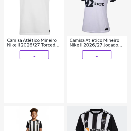
Camisa Atlético Mineiro
Camisa Atlético Mineiro
Nike II 2026/27 Torcedor
Nike II 2026/27 Jogadora
Pro Infantil
Feminina
_
_