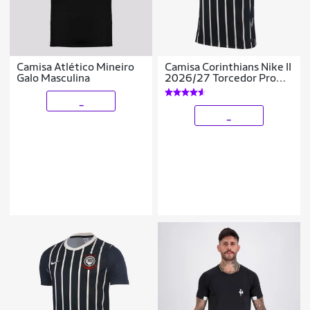
Camisa Atlético Mineiro
Camisa Corinthians Nike II
Galo Masculina
2026/27 Torcedor Pro
Masculina
_
_