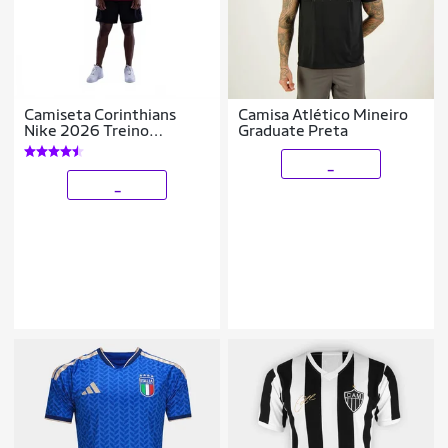
Camiseta Corinthians
Camisa Atlético Mineiro
Nike 2026 Treino
Graduate Preta
Masculina
_
_