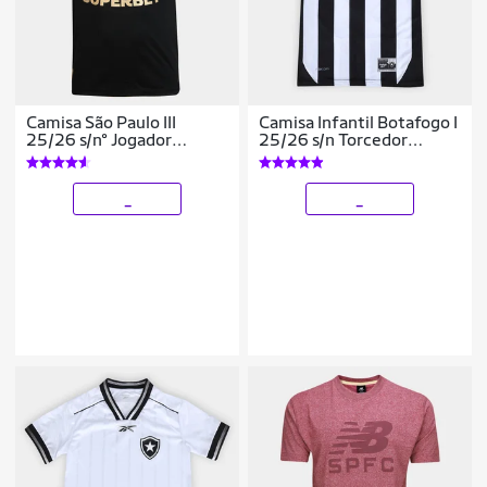
Camisa São Paulo III
Camisa Infantil Botafogo I
25/26 s/n° Jogador
25/26 s/n Torcedor
Comemorativa New
Reebok
Balance Masculina
_
_