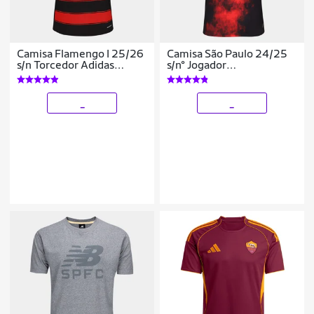
Camisa Flamengo I 25/26
Camisa São Paulo 24/25
s/n Torcedor Adidas
s/n° Jogador
Masculina
Comemorativa New
Balance Masculina
_
_