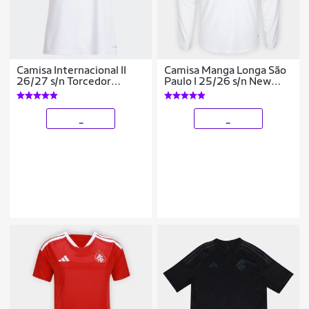
Camisa Internacional II
Camisa Manga Longa São
26/27 s/n Torcedor
Paulo I 25/26 s/n New
Adidas Feminina
Balance
_
_