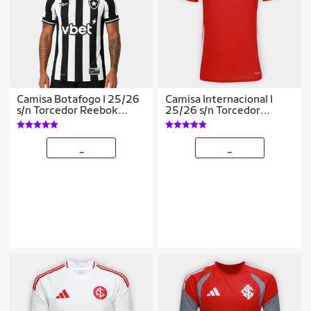
Camisa Botafogo I 25/26
Camisa Internacional I
s/n Torcedor Reebok
25/26 s/n Torcedor
Masculina
Adidas Feminina
_
_