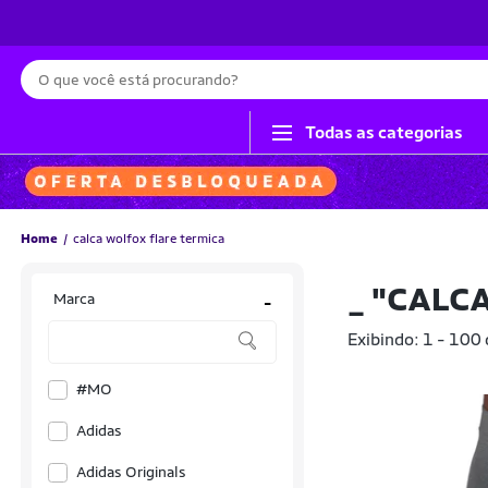
Busca
Todas as categorias
Home
calca wolfox flare termica
_
"CALC
Marca
-
Exibindo: 1 - 100
#MO
Adidas
Adidas Originals