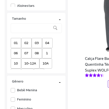
Alpinestars
Amei
Tamanho
-
Angerô
Anime
Anticorpus JeansWear
01
02
03
04
Approve
06
07
08
1
Calça Flare Ba
Aramis
10
10-12A
10A
Quentinha Tér
Suplex WOL
ARAUTO JEANS
12
12A
14
Armor Fight
Gênero
-
14-15A
14A
16
ASHYC
Bebê Menina
16A
18
18A
1A
Asics
Feminino
2
2-4A
20
21
Authen
Masculino