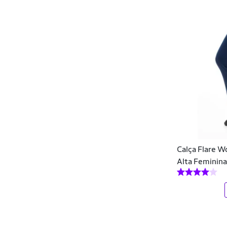
Floff
Flor Cítrica
Fluffy
Forum
Freesurf
Galapagos
Ginga
Calça Flare W
GIRAFFE
Alta Feminina
Guess
Hangar
Hangar Moriah