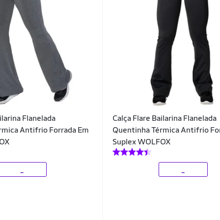
ilarina Flanelada
Calça Flare Bailarina Flanelada
mica Antifrio Forrada Em
Quentinha Térmica Antifrio F
FOX
Suplex WOLFOX
_
_