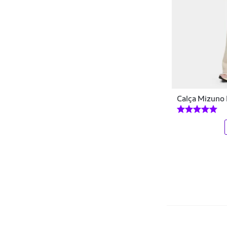
Efect
ElementFit
Elite
Ellus
Enfim
Calça Mizuno 
EPULARI
Everly
Extreme Thermo
FARM
Fenomenal
Fila
Finta