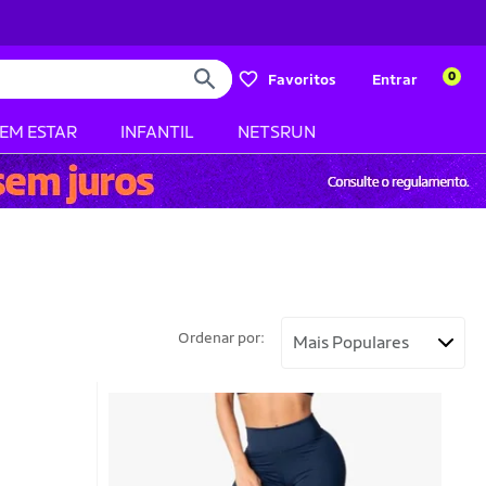
0
Favoritos
Entrar
BEM ESTAR
INFANTIL
NETSRUN
Ordenar por: