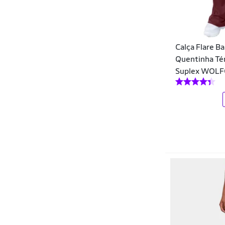
Tops
Dicors
Tênis
Diluxo
Tênis Performance
Calça Flare Ba
Disparate
Uniformes
Quentinha Tér
Doce Trama
Suplex WOL
Dolce Magazine Store
Dominio De Mulher Lingerie
Dourata
DU SELL
DZ
DZARM
EAGLE ROCK
Ecko