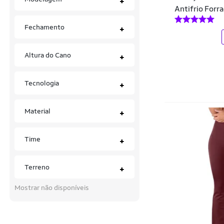
+
Champion
Antifrio For
Enxoval
Click Mais Bonita
Fechamento
+
Equipamentos
Colcci
Gorros
Altura do Cano
+
Columbia
Jaquetas e Casacos
Consciência
Tecnologia
+
Kits
Cor De Cacau
Leggings
Material
+
CorpusFit Moda Fitness
Meias
D.A Modas
Time
+
Moletons
Dagg
Terreno
Pijamas
+
Daksul
Roupas de Pesca
Mostrar não disponíveis
Danka
Shorts
Dente D' Leão