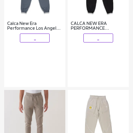
Calca New Era
CALCA NEW ERA
Performance Los Angeles
PERFORMANCE
Dodgers MLB Cinza
BOOKING PROGRAM
PRETO
_
_