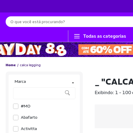
Busca
Todas as categorias
Home
calca legging
_
"CALCA
Marca
-
Exibindo: 1 - 100
#MO
Abafarto
Activitta