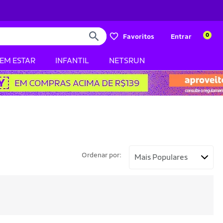
0
Favoritos
Entrar
BEM ESTAR
INFANTIL
NETSRUN
Ordenar por: