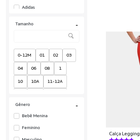
Adidas
Alakazoo
Tamanho
-
All Boy
ALL OUT RUN
Allybi
0-12M
01
02
03
Alma Tricolor
04
06
08
1
Alpha CO
10
10A
11-12A
Alto Giro
12
12A
13-14A
Altside
Gênero
-
14
14/15A
14A
Amei
Bebê Menina
16
16A
17/18
18
Amós Active
Feminino
Calça Legging
18A
19
1A
2
Anacapri
Masculino