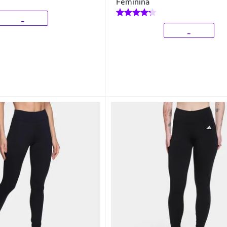
Feminina
_
_