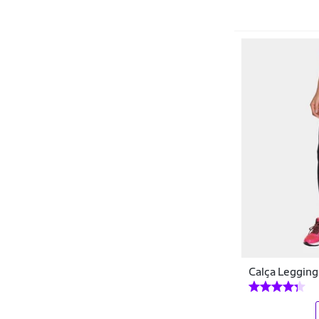
Clerr
Click Mais Bonita
Coimbra
Colcci
Colcci Fitness
Colcci Sport
Columbia
Converse
Corpaccio
CorpusFit Moda Fitness
Calça Leggin
Costa Rica
Cri Moda Fitness