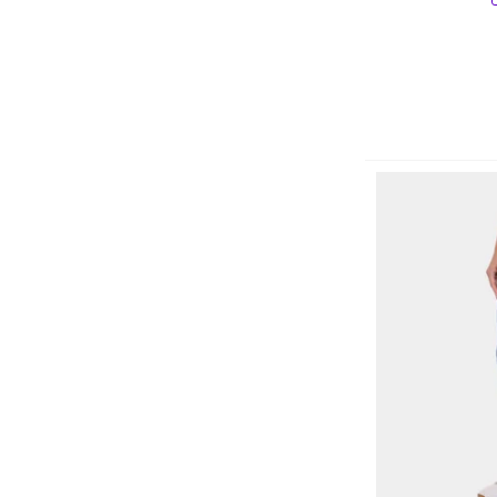
Crocs
Cruzeiro
D PAULA
D.A Modas
Damarant
Dellas Fit
DelRio
Demorgan
DF
Diadora
DIALOGO