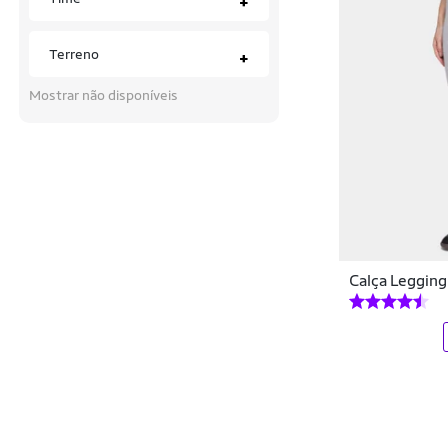
+
Sandálias
By Gus
Sapatos
Terreno
BYG Moda Fitness
+
Short Saia
Caju Brasil
Mostrar não disponíveis
Shorts
Cajubrasil
Suportes e Protetores
Calce Com Estilo
Tops
Calvin Klein
Tênis
Capori
Tênis Performance
Calça Legging
Carinhoso
Uniformes
Catwalk
Vestidos
Cavalera
Viseiras
Cereja Rosa
Yoga e Pilates
Cia da Malha