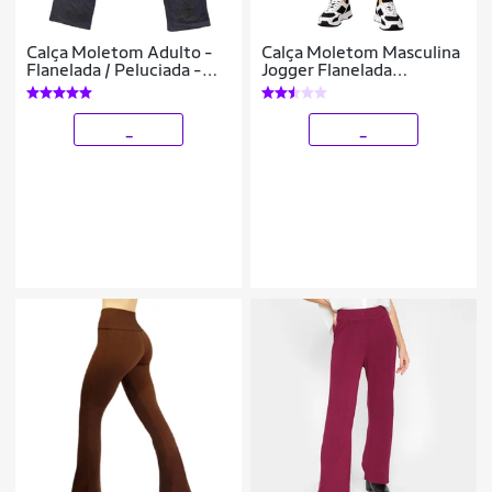
Calça Moletom Adulto -
Calça Moletom Masculina
Flanelada / Peluciada -
Jogger Flanelada
Várias Cores
Conforto Premium com
Bolsos
_
_