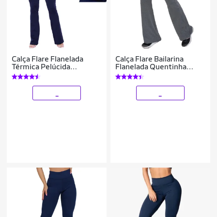
Calça Flare Flanelada
Calça Flare Bailarina
Térmica Pelúcida
Flanelada Quentinha
Quentinha Inverno
Térmica Antifrio Forrada
Em Suplex WOLFOX
_
_