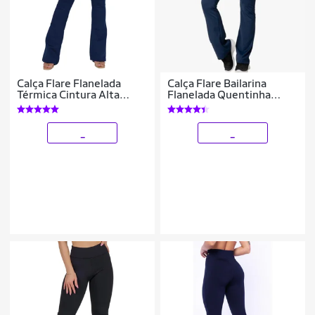
Calça Flare Flanelada
Calça Flare Bailarina
Térmica Cintura Alta
Flanelada Quentinha
Quentinha Inverno
Térmica Antifrio Forrada
Em Suplex WOLFOX
_
_