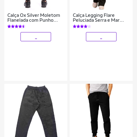
Calça Ox Silver Moletom
Calça Legging Flare
Flanelada com Punho
Peluciada Serra e Mar
Casual Masculina
Boca de Sino Bailarina
Cintura Cós Alto Moda
Fitness
_
_