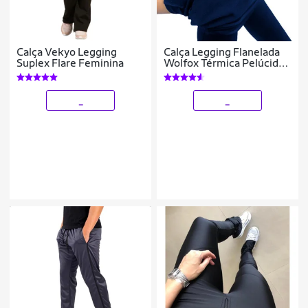
Calça Vekyo Legging
Calça Legging Flanelada
Suplex Flare Feminina
Wolfox Térmica Pelúcida
Quentinha Inverno Tecido
Suplex Feminina
_
_