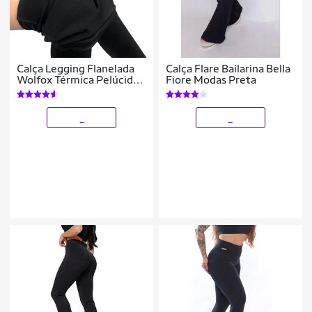
Calça Legging Flanelada
Calça Flare Bailarina Bella
Wolfox Térmica Pelúcida
Fiore Modas Preta
Quentinha Inverno Tecido
Suplex Feminina
_
_