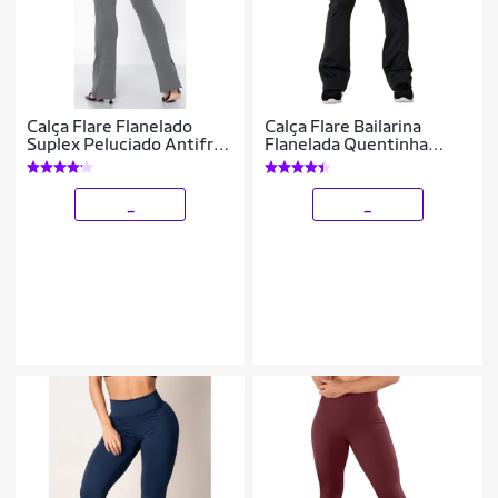
Calça Flare Flanelado
Calça Flare Bailarina
Suplex Peluciado Antifrio
Flanelada Quentinha
Quentinha Wolfox
Térmica Antifrio Forrada
Em Suplex WOLFOX
_
_