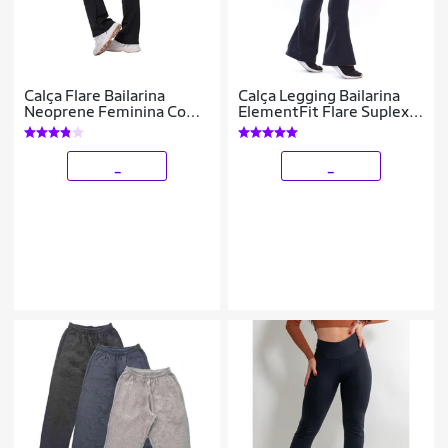
Calça Flare Bailarina
Calça Legging Bailarina
Neoprene Feminina Com
ElementFit Flare Suplex
Bolso Cintura/Alta
Cós Cintura Alta Feminina
_
_