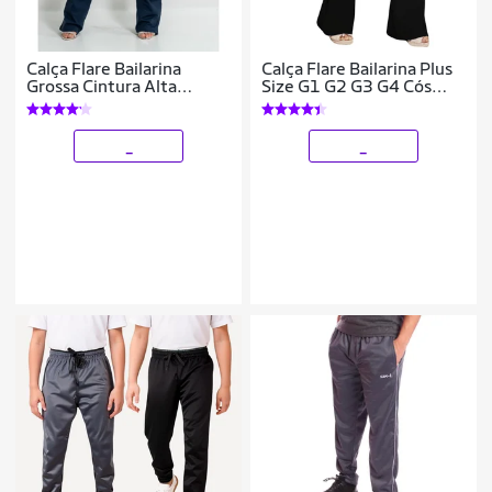
Calça Flare Bailarina
Calça Flare Bailarina Plus
Grossa Cintura Alta
Size G1 G2 G3 G4 Cós
Poliamida Premium
Alta Em Suplex WOLFOX
_
_