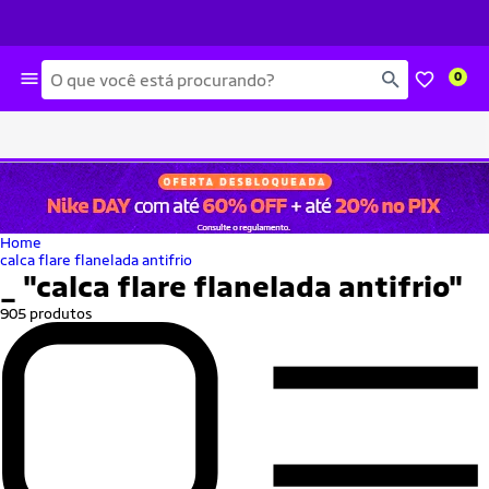
Busca
0
Home
calca flare flanelada antifrio
_
"calca flare flanelada antifrio"
905 produtos