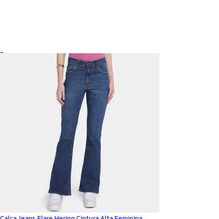
_
Calça Jeans Flare Hering Cintura Alta Feminina