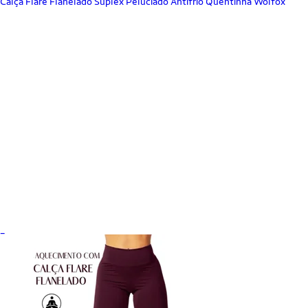
Calça Flare Flanelado Suplex Peluciado Antifrio Quentinha Wolfox
_