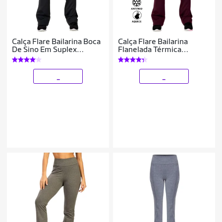
Calça Flare Bailarina Boca
Calça Flare Bailarina
De Sino Em Suplex
Flanelada Térmica
Cintura Bem Alta
Antifrio Forrada Em
Confortavél WOLFOX
Suplex WOLFOX
_
_