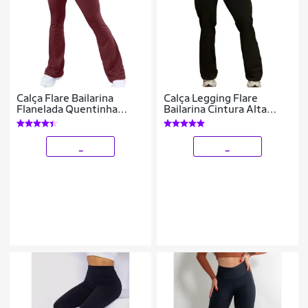
Calça Flare Bailarina
Calça Legging Flare
Flanelada Quentinha
Bailarina Cintura Alta
Térmica Antifrio Forrada
Treino Academia
Em Suplex WOLFOX
_
_