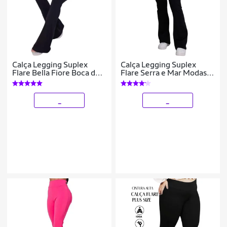
Calça Legging Suplex
Calça Legging Suplex
Flare Bella Fiore Boca de
Flare Serra e Mar Modas
Sino Bailarina Cintura e
Boca de Sino Bailarina
Cós Alto Moda Fitness
Cintura Cós Alto Moda
Fitness
_
_