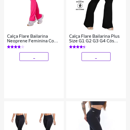
Calça Flare Bailarina
Calça Flare Bailarina Plus
Neoprene Feminina Com
Size G1 G2 G3 G4 Cós
Bolso Cintura/Alta
Alta Em Suplex WOLFOX
_
_