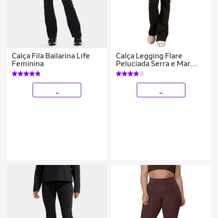
Calça Fila Bailarina Life
Calça Legging Flare
Feminina
Peluciada Serra e Mar
Boca de Sino Bailarina
Cintura Cós Alto Moda
Fitness
_
_