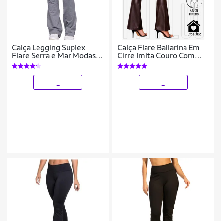
Calça Legging Suplex
Calça Flare Bailarina Em
Flare Serra e Mar Modas
Cirre Imita Couro Com
Boca de Sino Bailarina
Bolsos Elegante Casual
Cintura Cós Alto Moda
WOLFOX
Fitness
_
_