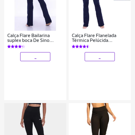
Calça Flare Bailarina
Calça Flare Flanelada
suplex boca De Sino
Térmica Pelúcida
cintura Alta WOLFOX
Quentinha Inverno
_
_