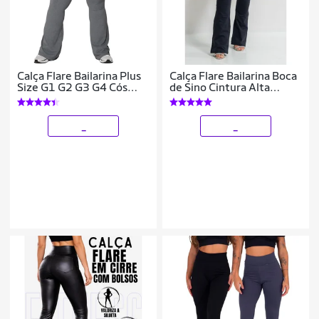
Calça Flare Bailarina Plus
Calça Flare Bailarina Boca
Size G1 G2 G3 G4 Cós
de Sino Cintura Alta
Alta Em Suplex WOLFOX
Poliamida
_
_