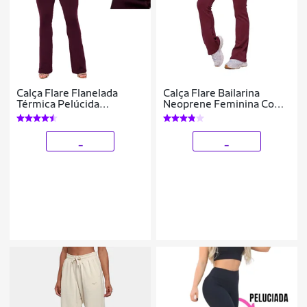
Calça Flare Flanelada
Calça Flare Bailarina
Térmica Pelúcida
Neoprene Feminina Com
Quentinha Inverno
Bolso Cintura/Alta
_
_