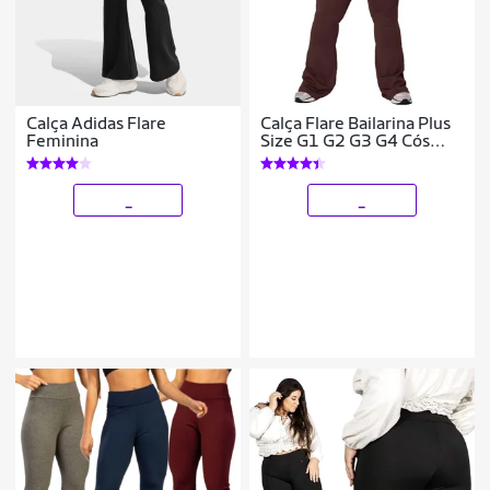
Calça Adidas Flare
Calça Flare Bailarina Plus
Feminina
Size G1 G2 G3 G4 Cós
Alta Em Suplex WOLFOX
_
_