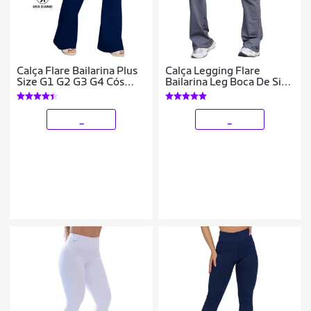
Calça Flare Bailarina Plus
Calça Legging Flare
Size G1 G2 G3 G4 Cós
Bailarina Leg Boca De Sino
Alta Em Suplex WOLFOX
Cintura Alta
_
_