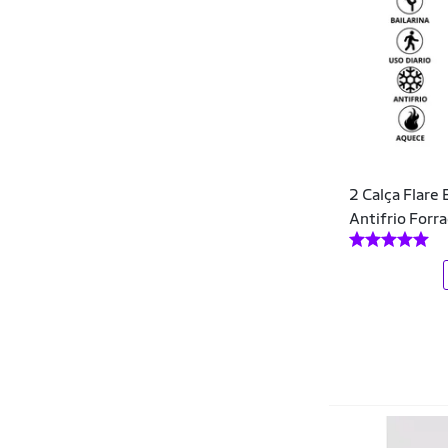
Fluffy
Fore
GIRAFFE
Gisele Freitas
GONEW
2 Calça Flare 
Guess
Antifrio For
Hangar Moriah
Heide Ribeiro
Heli
Hering
Hering Kids
HNO Jeans