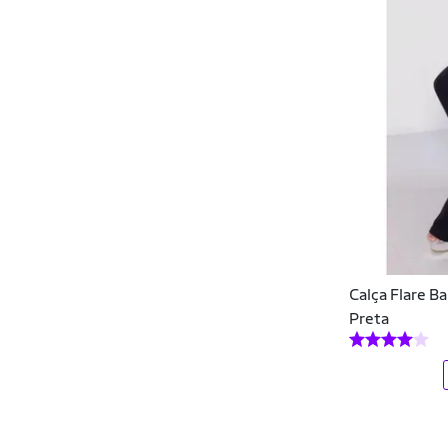
Hugo Boss
Hurley
Hype Kids
IGUANA
Infanti
Insanity
Iron
Calça Flare Ba
Kolosh
Preta
KS
KUSAKURA
Kyly