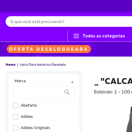
Busca
Todas as categorias
Home
calca flare bailarina flanelada
_
"CALCA
Marca
-
Exibindo: 1 - 100
Abafarto
Adidas
Adidas Originals