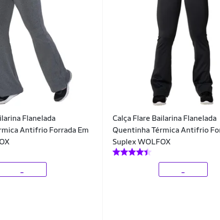
ilarina Flanelada
Calça Flare Bailarina Flanelada
mica Antifrio Forrada Em
Quentinha Térmica Antifrio F
FOX
Suplex WOLFOX
_
_