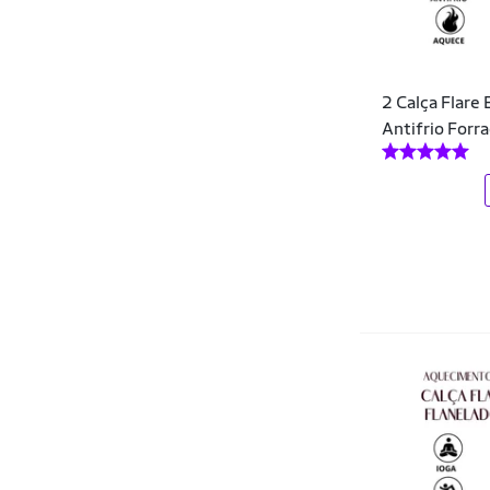
DZARM
EAGLE ROCK
2 Calça Flare 
ElementFit
Antifrio For
Ellus
Enfim
EPULARI
Extreme Thermo
FARM
Fenomenal
Fila
Flor Cítrica
Floratine