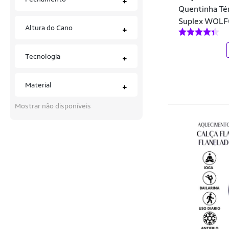
+
Dalri
Quentinha Tér
Tops
Suplex WOL
DAZE MODAS
Altura do Cano
+
Tênis
Demorgan
Tecnologia
+
Demorgan Uniformes
Dexshoes
Material
+
Di Nuevo
Mostrar não disponíveis
Dicors
Disparate
DLujo Confecções
Doce Trama
Dolce Magazine Store
DZ