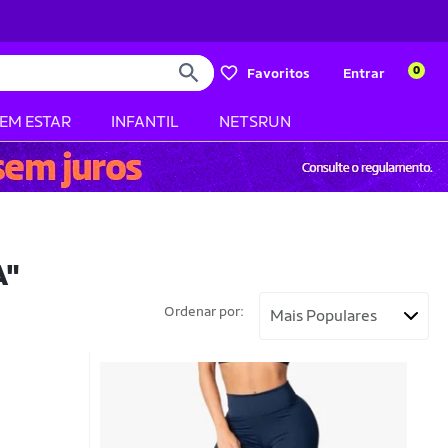
0
Favoritos
Entrar
BEM ESTAR
INFANTIL
NETSRUN
A"
Ordenar por: