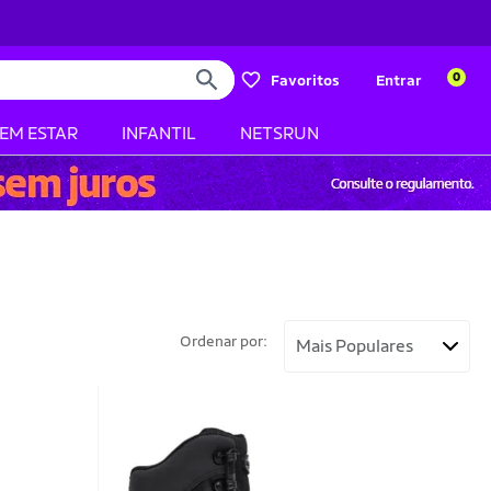
0
Favoritos
Entrar
BEM ESTAR
INFANTIL
NETSRUN
Ordenar por: