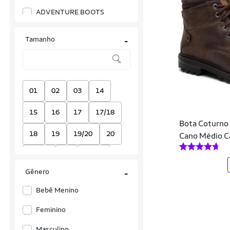
ADVENTURE BOOTS
Airstep
Tamanho
-
Alpinestars
Amanner
Anacapri
01
02
03
14
Anatomic Gel
15
16
17
17/18
Bota Coturno
Anatomicgel
18
19
19/20
20
Cano Médio C
Andacco
20/21
21
21/22
Andrea Vinci
Gênero
-
22
22/23
23
APROPRIE
Bebê Menino
23/24
24
24/25
Aramis
Feminino
24/29
25
25/26
Arezzo
Masculino