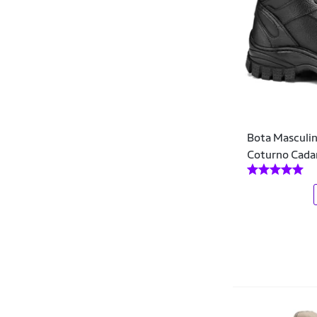
Cla Cle
Clacle
Clube do Sapato de Franca
CMR Shoes
Coca-Cola
Bota Masculi
Colcci
Coturno Cada
Columbia
Comfort
Comfort Flex
Comfortflex
CONFORT FLEX
Consciência