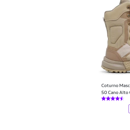
Converse
Cravo & Canela
Cwb
Dagger
Dahazzi
Dakota
Dalla Vecchia
Coturno Mascu
DC Shoes
50 Cano Alto
Democrata
Dente D' Leão
Diadora