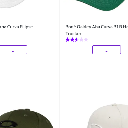
ba Curva Ellipse
Boné Oakley Aba Curva B1B H
Trucker
_
_