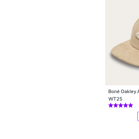
Lumis
Mad Enlatados
MafiawooD Exclusive Wear
Malissima
Mants Clothing
Maresia
MCD
Boné Oakley A
MCD Produtora
WT25
Mitchell & Ness
Mizuno
Mundo Fit