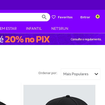
0
Favoritos
Entrar
BEM ESTAR
INFANTIL
NETSRUN
Ordenar por: