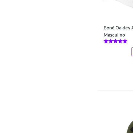
Gurg
Haas
Boné Oakley A
Hang Loose
Masculino
Hangar
Hangar 33
Hering
Hocks
HUF
Hurley
HYPE
Internacional
Invictus