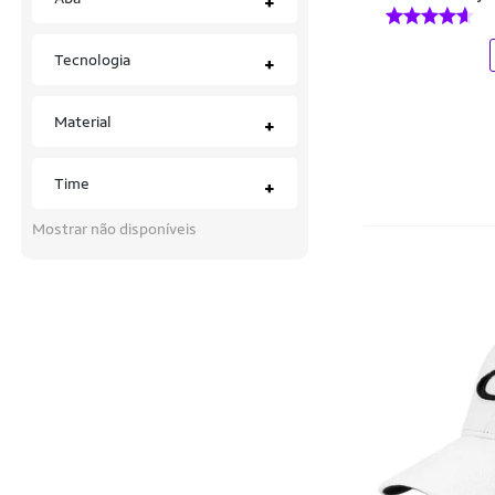
+
Ecko
Elashopp
Tecnologia
+
ELEGANZ
Material
+
Element
Ellus
Time
+
Etnies
Mostrar não disponíveis
Euro Prime
FARM
Farms
Fila
FlexFit
Grizzly