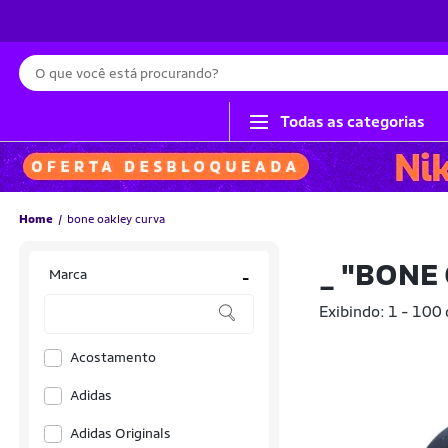
Busca
Todas as categorias
Home
bone oakley curva
_
"BONE
Marca
-
Exibindo: 1 - 100
Acostamento
Adidas
Adidas Originals