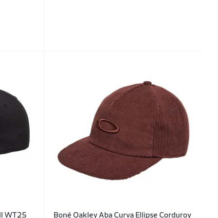
 II WT25
Boné Oakley Aba Curva Ellipse Corduroy