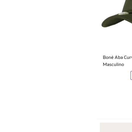
John John
Jordan
Jovem Nerd
Kits
La'Oase
Boné Aba Cur
Lacoste
Masculino
LANDFEET
Levi's
Licenciados
Lost
LRG
Lrg Clothing